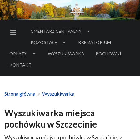
CMENTARZ CENTRALNY
MENU BOCZNE
POZOSTAŁE
KREMATORIUM
OPŁATY
WYSZUKIWARKA
POCHÓWKI
- LINK DO SERWIS
KONTAKT
Strona główna
Wyszukiwarka
Wyszukiwarka miejsca
pochówku w Szczecinie
Wyszukiwarka miejsca pochówku w Szczecinie, z