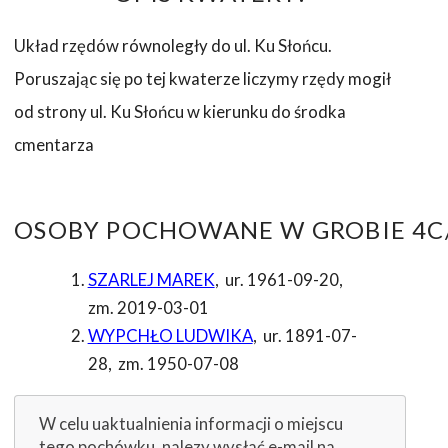
Układ rzędów równoległy do ul. Ku Słońcu.
Poruszając się po tej kwaterze liczymy rzędy mogił
od strony ul. Ku Słońcu w kierunku do środka
cmentarza
OSOBY POCHOWANE W GROBIE 4C/
SZARLEJ MAREK
,
ur. 1961-09-20
,
zm. 2019-03-01
WYPCHŁO LUDWIKA
,
ur. 1891-07-
28
,
zm. 1950-07-08
W celu uaktualnienia informacji o miejscu
tego pochówku, nalezy wysłać e-mail na