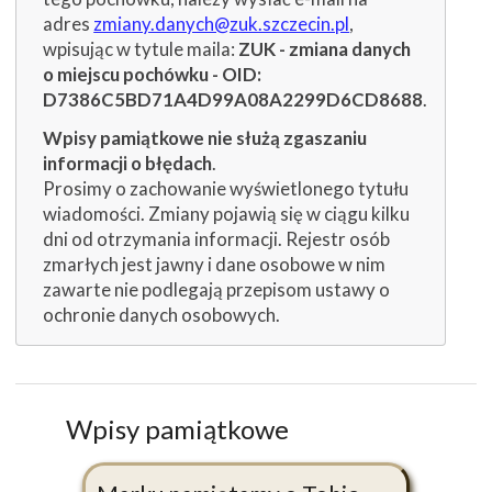
adres
zmiany.danych@zuk.szczecin.pl
,
wpisując w tytule maila:
ZUK - zmiana danych
o miejscu pochówku - OID:
D7386C5BD71A4D99A08A2299D6CD8688
.
Wpisy pamiątkowe nie służą zgaszaniu
informacji o błędach
.
Prosimy o zachowanie wyświetlonego tytułu
wiadomości. Zmiany pojawią się w ciągu kilku
dni od otrzymania informacji. Rejestr osób
zmarłych jest jawny i dane osobowe w nim
zawarte nie podlegają przepisom ustawy o
ochronie danych osobowych.
Wpisy pamiątkowe