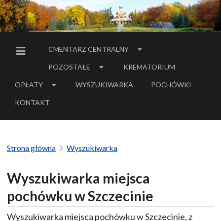
CMENTARZ CENTRALNY
MENU BOCZNE
POZOSTAŁE
KREMATORIUM
OPŁATY
WYSZUKIWARKA
POCHÓWKI
- LINK DO SERWIS
KONTAKT
Strona główna
Wyszukiwarka
Wyszukiwarka miejsca
pochówku w Szczecinie
Wyszukiwarka miejsca pochówku w Szczecinie, z