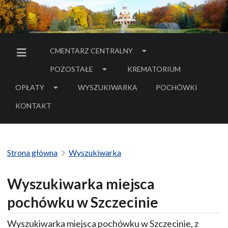
CMENTARZ CENTRALNY
MENU BOCZNE
POZOSTAŁE
KREMATORIUM
OPŁATY
WYSZUKIWARKA
POCHÓWKI
- LINK DO SERWIS
KONTAKT
Strona główna
Wyszukiwarka
Wyszukiwarka miejsca
pochówku w Szczecinie
Wyszukiwarka miejsca pochówku w Szczecinie, z