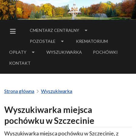
CMENTARZ CENTRALNY
MENU BOCZNE
POZOSTAŁE
KREMATORIUM
OPŁATY
WYSZUKIWARKA
POCHÓWKI
- LINK DO SERWIS
KONTAKT
Strona główna
Wyszukiwarka
Wyszukiwarka miejsca
pochówku w Szczecinie
Wyszukiwarka miejsca pochówku w Szczecinie, z