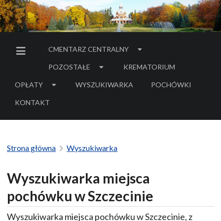
CMENTARZ CENTRALNY
MENU BOCZNE
POZOSTAŁE
KREMATORIUM
OPŁATY
WYSZUKIWARKA
POCHÓWKI
- LINK DO SERWIS
KONTAKT
Strona główna
Wyszukiwarka
Wyszukiwarka miejsca
pochówku w Szczecinie
Wyszukiwarka miejsca pochówku w Szczecinie, z