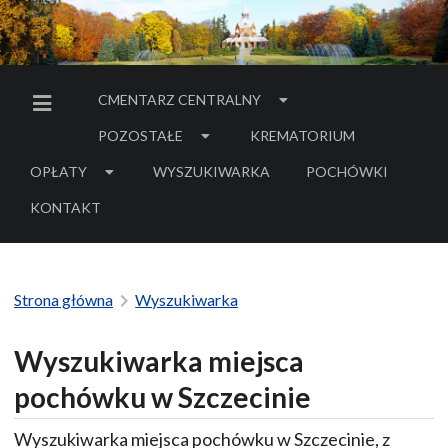
CMENTARZ CENTRALNY
MENU BOCZNE
POZOSTAŁE
KREMATORIUM
OPŁATY
WYSZUKIWARKA
POCHÓWKI
- LINK DO SERWIS
KONTAKT
Strona główna
Wyszukiwarka
Wyszukiwarka miejsca
pochówku w Szczecinie
Wyszukiwarka miejsca pochówku w Szczecinie, z