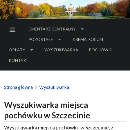
CMENTARZ CENTRALNY
MENU BOCZNE
POZOSTAŁE
KREMATORIUM
OPŁATY
WYSZUKIWARKA
POCHÓWKI
- LINK DO SERWIS
KONTAKT
Strona główna
Wyszukiwarka
Wyszukiwarka miejsca
pochówku w Szczecinie
Wyszukiwarka miejsca pochówku w Szczecinie, z