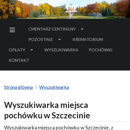
CMENTARZ CENTRALNY
MENU BOCZNE
POZOSTAŁE
KREMATORIUM
OPŁATY
WYSZUKIWARKA
POCHÓWKI
- LINK DO SERWIS
KONTAKT
Strona główna
Wyszukiwarka
Wyszukiwarka miejsca
pochówku w Szczecinie
Wyszukiwarka miejsca pochówku w Szczecinie, z