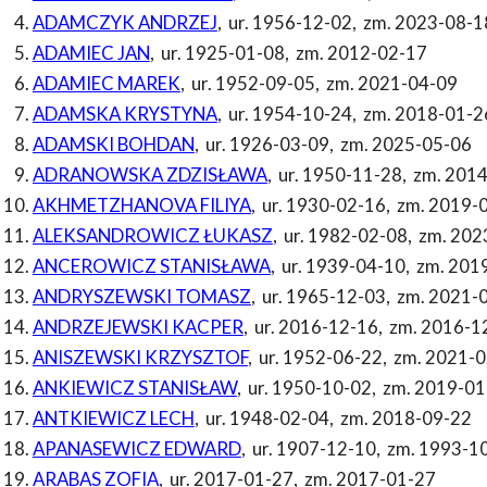
ADAMCZYK ANDRZEJ
,
ur. 1956-12-02
,
zm. 2023-08-1
ADAMIEC JAN
,
ur. 1925-01-08
,
zm. 2012-02-17
ADAMIEC MAREK
,
ur. 1952-09-05
,
zm. 2021-04-09
ADAMSKA KRYSTYNA
,
ur. 1954-10-24
,
zm. 2018-01-2
ADAMSKI BOHDAN
,
ur. 1926-03-09
,
zm. 2025-05-06
ADRANOWSKA ZDZISŁAWA
,
ur. 1950-11-28
,
zm. 2014
AKHMETZHANOVA FILIYA
,
ur. 1930-02-16
,
zm. 2019-
ALEKSANDROWICZ ŁUKASZ
,
ur. 1982-02-08
,
zm. 202
ANCEROWICZ STANISŁAWA
,
ur. 1939-04-10
,
zm. 201
ANDRYSZEWSKI TOMASZ
,
ur. 1965-12-03
,
zm. 2021-
ANDRZEJEWSKI KACPER
,
ur. 2016-12-16
,
zm. 2016-1
ANISZEWSKI KRZYSZTOF
,
ur. 1952-06-22
,
zm. 2021-0
ANKIEWICZ STANISŁAW
,
ur. 1950-10-02
,
zm. 2019-01
ANTKIEWICZ LECH
,
ur. 1948-02-04
,
zm. 2018-09-22
APANASEWICZ EDWARD
,
ur. 1907-12-10
,
zm. 1993-1
ARABAS ZOFIA
,
ur. 2017-01-27
,
zm. 2017-01-27