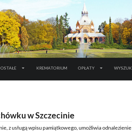
OSTAŁE
KREMATORIUM
OPŁATY
WYSZUK
hówku w Szczecinie
ie, z usługą wpisu pamiątkowego, umożliwia odnalezieni