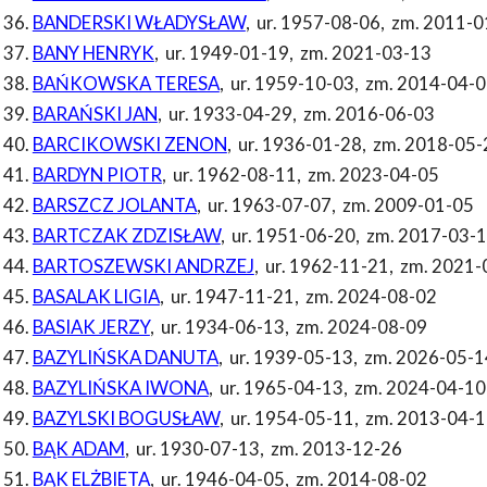
BANDERSKI WŁADYSŁAW
,
ur. 1957-08-06
,
zm. 2011-0
BANY HENRYK
,
ur. 1949-01-19
,
zm. 2021-03-13
BAŃKOWSKA TERESA
,
ur. 1959-10-03
,
zm. 2014-04-0
BARAŃSKI JAN
,
ur. 1933-04-29
,
zm. 2016-06-03
BARCIKOWSKI ZENON
,
ur. 1936-01-28
,
zm. 2018-05-
BARDYN PIOTR
,
ur. 1962-08-11
,
zm. 2023-04-05
BARSZCZ JOLANTA
,
ur. 1963-07-07
,
zm. 2009-01-05
BARTCZAK ZDZISŁAW
,
ur. 1951-06-20
,
zm. 2017-03-
BARTOSZEWSKI ANDRZEJ
,
ur. 1962-11-21
,
zm. 2021-
BASALAK LIGIA
,
ur. 1947-11-21
,
zm. 2024-08-02
BASIAK JERZY
,
ur. 1934-06-13
,
zm. 2024-08-09
BAZYLIŃSKA DANUTA
,
ur. 1939-05-13
,
zm. 2026-05-1
BAZYLIŃSKA IWONA
,
ur. 1965-04-13
,
zm. 2024-04-10
BAZYLSKI BOGUSŁAW
,
ur. 1954-05-11
,
zm. 2013-04-1
BĄK ADAM
,
ur. 1930-07-13
,
zm. 2013-12-26
BĄK ELŻBIETA
,
ur. 1946-04-05
,
zm. 2014-08-02