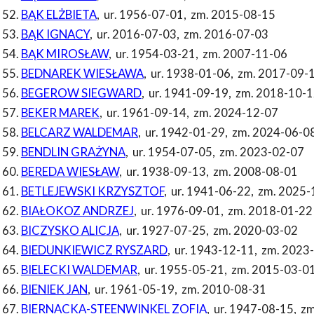
BĄK ELŻBIETA
,
ur. 1956-07-01
,
zm. 2015-08-15
BĄK IGNACY
,
ur. 2016-07-03
,
zm. 2016-07-03
BĄK MIROSŁAW
,
ur. 1954-03-21
,
zm. 2007-11-06
BEDNAREK WIESŁAWA
,
ur. 1938-01-06
,
zm. 2017-09-
BEGEROW SIEGWARD
,
ur. 1941-09-19
,
zm. 2018-10-1
BEKER MAREK
,
ur. 1961-09-14
,
zm. 2024-12-07
BELCARZ WALDEMAR
,
ur. 1942-01-29
,
zm. 2024-06-0
BENDLIN GRAŻYNA
,
ur. 1954-07-05
,
zm. 2023-02-07
BEREDA WIESŁAW
,
ur. 1938-09-13
,
zm. 2008-08-01
BETLEJEWSKI KRZYSZTOF
,
ur. 1941-06-22
,
zm. 2025-
BIAŁOKOZ ANDRZEJ
,
ur. 1976-09-01
,
zm. 2018-01-22
BICZYSKO ALICJA
,
ur. 1927-07-25
,
zm. 2020-03-02
BIEDUNKIEWICZ RYSZARD
,
ur. 1943-12-11
,
zm. 2023
BIELECKI WALDEMAR
,
ur. 1955-05-21
,
zm. 2015-03-0
BIENIEK JAN
,
ur. 1961-05-19
,
zm. 2010-08-31
BIERNACKA-STEENWINKEL ZOFIA
,
ur. 1947-08-15
,
zm