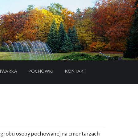
IWARKA
POCHÓWKI
KONTAKT
- LINK DO SERWISU ZEWNĘTRZNEGO
e grobu osoby pochowanej na cmentarzach