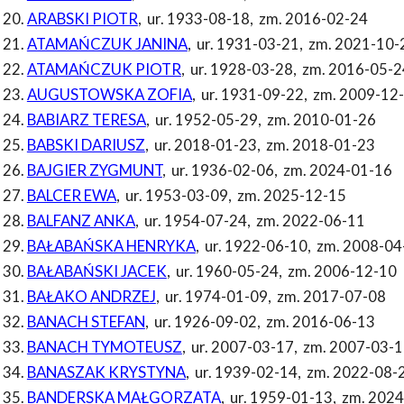
ARABSKI PIOTR
,
ur. 1933-08-18
,
zm. 2016-02-24
ATAMAŃCZUK JANINA
,
ur. 1931-03-21
,
zm. 2021-10-
ATAMAŃCZUK PIOTR
,
ur. 1928-03-28
,
zm. 2016-05-2
AUGUSTOWSKA ZOFIA
,
ur. 1931-09-22
,
zm. 2009-12
BABIARZ TERESA
,
ur. 1952-05-29
,
zm. 2010-01-26
BABSKI DARIUSZ
,
ur. 2018-01-23
,
zm. 2018-01-23
BAJGIER ZYGMUNT
,
ur. 1936-02-06
,
zm. 2024-01-16
BALCER EWA
,
ur. 1953-03-09
,
zm. 2025-12-15
BALFANZ ANKA
,
ur. 1954-07-24
,
zm. 2022-06-11
BAŁABAŃSKA HENRYKA
,
ur. 1922-06-10
,
zm. 2008-04
BAŁABAŃSKI JACEK
,
ur. 1960-05-24
,
zm. 2006-12-10
BAŁAKO ANDRZEJ
,
ur. 1974-01-09
,
zm. 2017-07-08
BANACH STEFAN
,
ur. 1926-09-02
,
zm. 2016-06-13
BANACH TYMOTEUSZ
,
ur. 2007-03-17
,
zm. 2007-03-1
BANASZAK KRYSTYNA
,
ur. 1939-02-14
,
zm. 2022-08-
BANDERSKA MAŁGORZATA
,
ur. 1959-01-13
,
zm. 2024