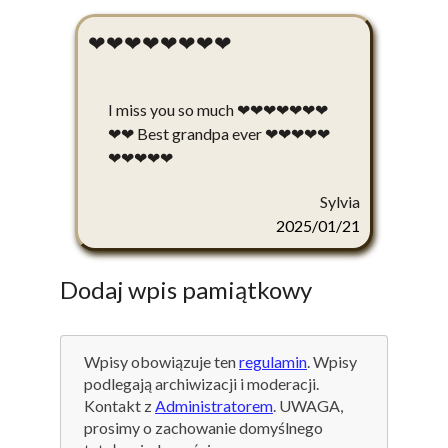
❤❤❤❤❤❤❤❤
I miss you so much ❤❤❤❤❤❤❤
❤❤ Best grandpa ever ❤❤❤❤❤
❤❤❤❤❤
Sylvia
2025/01/21
Dodaj wpis pamiątkowy
Wpisy obowiązuje ten
regulamin
. Wpisy
podlegają archiwizacji i moderacji.
Kontakt z
Administratorem
. UWAGA,
prosimy o zachowanie domyślnego