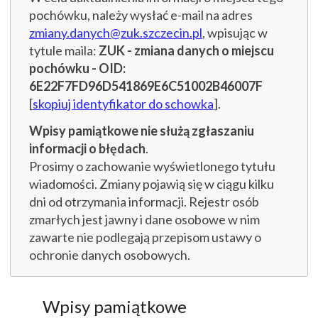
pochówku, należy wysłać e-mail na adres
zmiany.danych@zuk.szczecin.pl
, wpisując w
tytule maila:
ZUK - zmiana danych o miejscu
pochówku - OID:
6E22F7FD96D541869E6C51002B46007F
[
skopiuj identyfikator do schowka
].
Wpisy pamiątkowe nie służą zgłaszaniu
informacji o błędach
.
Prosimy o zachowanie wyświetlonego tytułu
wiadomości. Zmiany pojawią się w ciągu kilku
dni od otrzymania informacji. Rejestr osób
zmarłych jest jawny i dane osobowe w nim
zawarte nie podlegają przepisom ustawy o
ochronie danych osobowych.
Wpisy pamiątkowe