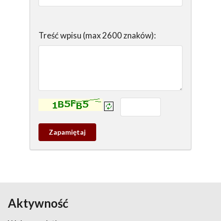
Treść wpisu (max 2600 znaków):
Kontrola - wprowadź tekst z obrazka:
Zapamietaj
wpis
pamiątkowy
Aktywność