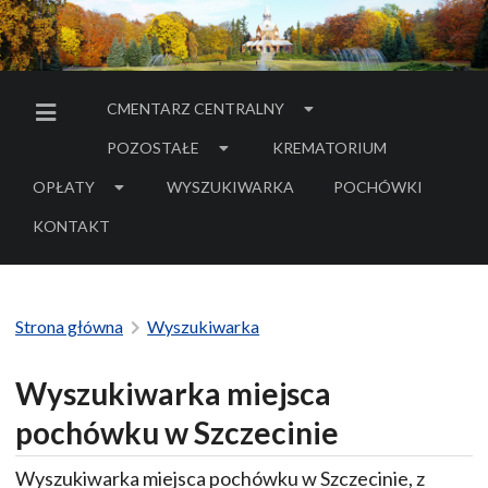
CMENTARZ CENTRALNY
MENU BOCZNE
POZOSTAŁE
KREMATORIUM
OPŁATY
WYSZUKIWARKA
POCHÓWKI
- LINK DO SERWIS
KONTAKT
Strona główna
Wyszukiwarka
Wyszukiwarka miejsca
pochówku w Szczecinie
Wyszukiwarka miejsca pochówku w Szczecinie, z