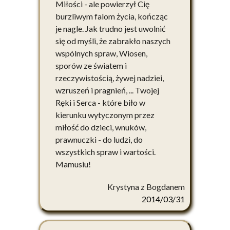
Miłości - ale powierzył Cię
burzliwym falom życia, kończąc
je nagle. Jak trudno jest uwolnić
się od myśli, że zabrakło naszych
wspólnych spraw, Wiosen,
sporów ze światem i
rzeczywistością, żywej nadziei,
wzruszeń i pragnień, ... Twojej
Ręki i Serca - które biło w
kierunku wytyczonym przez
miłość do dzieci, wnuków,
prawnuczki - do ludzi, do
wszystkich spraw i wartości.
Mamusiu!
Krystyna z Bogdanem
2014/03/31