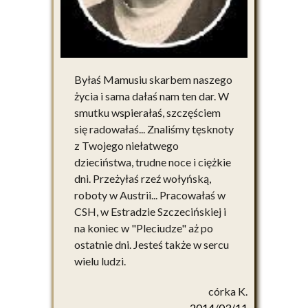
Byłaś Mamusiu skarbem naszego
życia i sama dałaś nam ten dar. W
smutku wspierałaś, szczęściem
się radowałaś... Znaliśmy tęsknoty
z Twojego niełatwego
dzieciństwa, trudne noce i ciężkie
dni. Przeżyłaś rzeź wołyńską,
roboty w Austrii... Pracowałaś w
CSH, w Estradzie Szczecińskiej i
na koniec w "Pleciudze" aż po
ostatnie dni. Jesteś także w sercu
wielu ludzi.
córka K.
2014/03/11