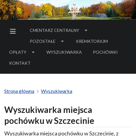
CMENTARZ CENTRALNY
MENU BOCZNE
POZOSTAŁE
KREMATORIUM
OPŁATY
WYSZUKIWARKA
POCHÓWKI
- LINK DO SERWIS
KONTAKT
Strona główna
Wyszukiwarka
Wyszukiwarka miejsca
pochówku w Szczecinie
Wyszukiwarka miejsca pochówku w Szczecinie, z