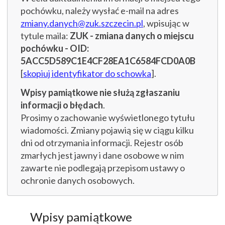
pochówku, należy wysłać e-mail na adres
zmiany.danych@zuk.szczecin.pl
, wpisując w
tytule maila:
ZUK - zmiana danych o miejscu
pochówku - OID:
5ACC5D589C1E4CF28EA1C6584FCD0A0B
[
skopiuj identyfikator do schowka
].
Wpisy pamiątkowe nie służą zgłaszaniu
informacji o błędach
.
Prosimy o zachowanie wyświetlonego tytułu
wiadomości. Zmiany pojawią się w ciągu kilku
dni od otrzymania informacji. Rejestr osób
zmarłych jest jawny i dane osobowe w nim
zawarte nie podlegają przepisom ustawy o
ochronie danych osobowych.
Wpisy pamiątkowe