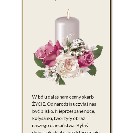
W bólu dałaś nam cenny skarb
ŻYCIE. Od narodzin uczyłaś nas
być blisko. Nieprzespane noce,
kołysanki, tworzyły obraz
naszego dzieciństwa. Byłaś
dobra jak chleb - bez którego nie