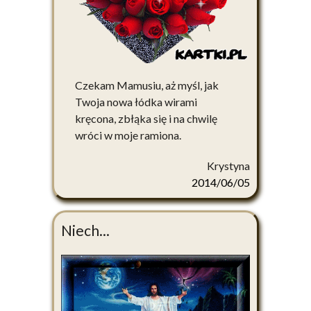
Czekam Mamusiu, aż myśl, jak
Twoja nowa łódka wirami
kręcona, zbłąka się i na chwilę
wróci w moje ramiona.
Krystyna
2014/06/05
Niech...