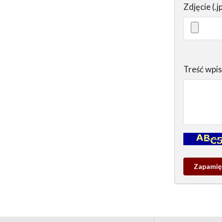
Zdjęcie (.j
Treść wpi
Kontrola - w
Zapamieta
wpis
pamiątko