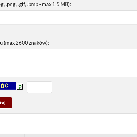
pg, .png, .gif, .bmp - max 1,5 MB):
su (max 2600 znaków):
prowadź tekst z obrazka:
j
wy