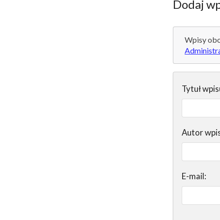
Dodaj wp
Wpisy obo
Administr
Tytuł wpis
Autor wpi
E-mail: