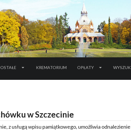
OSTAŁE
KREMATORIUM
OPŁATY
WYSZUK
hówku w Szczecinie
ie, z usługą wpisu pamiątkowego, umożliwia odnalezieni