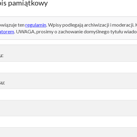
is pamiątkowy
wiązuje ten
regulamin
. Wpisy podlegają archiwizacji i moderacji.
atorem
. UWAGA, prosimy o zachowanie domyślnego tytułu wiado
u:
su: