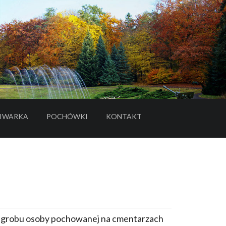
IWARKA
POCHÓWKI
KONTAKT
- LINK DO SERWISU ZEWNĘTRZNEGO
e grobu osoby pochowanej na cmentarzach