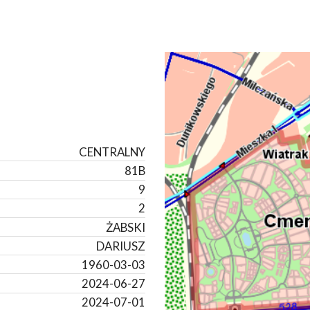
CENTRALNY
81B
9
2
ŻABSKI
DARIUSZ
1960-03-03
2024-06-27
2024-07-01