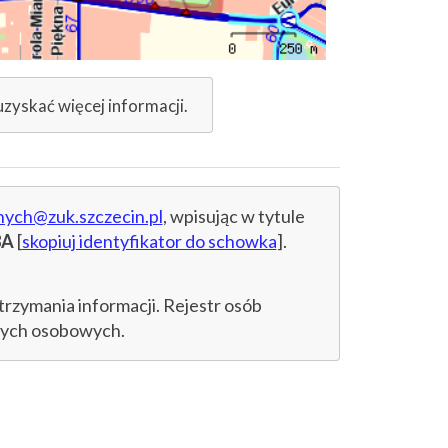
uzyskać więcej informacji.
nych@zuk.szczecin.pl
, wpisując w tytule
8A
[
skopiuj identyfikator do schowka
].
trzymania informacji. Rejestr osób
anych osobowych.