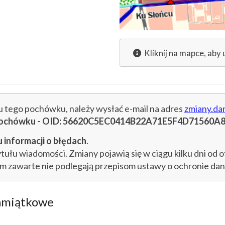
Kliknij na mapce, aby 
cu tego pochówku, należy wysłać e-mail na adres
zmiany.da
u pochówku - OID: 56620C5EC0414B22A71E5F4D71560A
 informacji o błędach
.
łu wiadomości. Zmiany pojawią się w ciągu kilku dni od o
im zawarte nie podlegają przepisom ustawy o ochronie d
amiątkowe