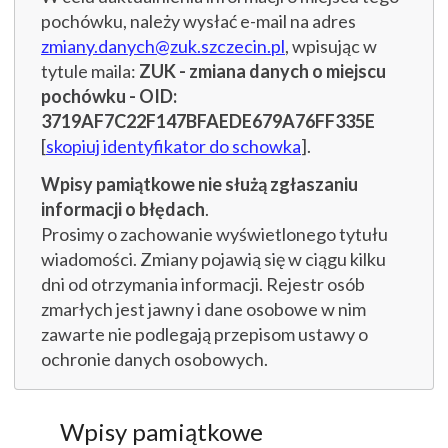
pochówku, należy wysłać e-mail na adres
zmiany.danych@zuk.szczecin.pl
, wpisując w
tytule maila:
ZUK - zmiana danych o miejscu
pochówku - OID:
3719AF7C22F147BFAEDE679A76FF335E
[
skopiuj identyfikator do schowka
].
Wpisy pamiątkowe nie służą zgłaszaniu
informacji o błędach
.
Prosimy o zachowanie wyświetlonego tytułu
wiadomości. Zmiany pojawią się w ciągu kilku
dni od otrzymania informacji. Rejestr osób
zmarłych jest jawny i dane osobowe w nim
zawarte nie podlegają przepisom ustawy o
ochronie danych osobowych.
Wpisy pamiątkowe