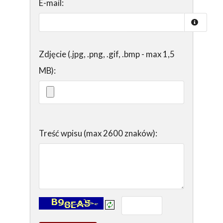
E-mail:
Zdjęcie (.jpg, .png, .gif, .bmp - max 1,5
MB):
Treść wpisu (max 2600 znaków):
Kontrola - wprowadź tekst z obrazka: