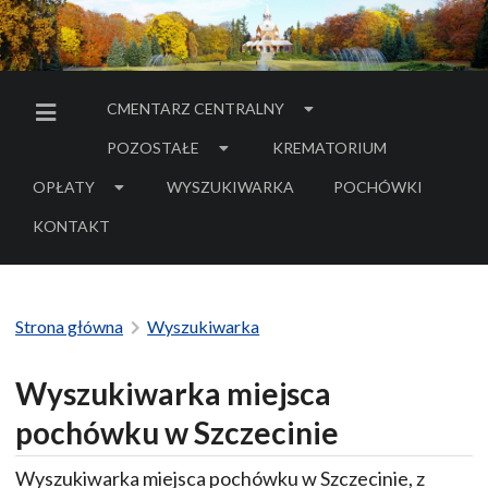
CMENTARZ CENTRALNY
MENU BOCZNE
POZOSTAŁE
KREMATORIUM
OPŁATY
WYSZUKIWARKA
POCHÓWKI
- LINK DO SERWIS
KONTAKT
Strona główna
Wyszukiwarka
Wyszukiwarka miejsca
pochówku w Szczecinie
Wyszukiwarka miejsca pochówku w Szczecinie, z