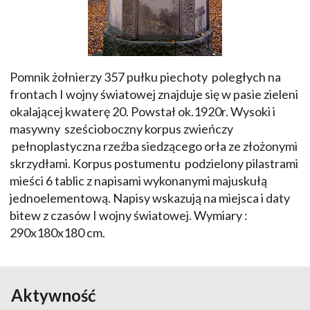
Pomnik żołnierzy 357 pułku piechoty poległych na
frontach I wojny światowej znajduje się w pasie zieleni
okalającej kwaterę 20. Powstał ok.1920r. Wysoki i
masywny sześcioboczny korpus zwieńczy
pełnoplastyczna rzeźba siedzącego orła ze złożonymi
skrzydłami. Korpus postumentu podzielony pilastrami
mieści 6 tablic z napisami wykonanymi majuskułą
jednoelementową. Napisy wskazują na miejsca i daty
bitew z czasów I wojny światowej. Wymiary :
290x180x180 cm.
Aktywność