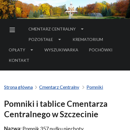
CMENTARZ CENTRALNY
MENU BOCZNE
POZOSTAŁE
KREMATORIUM
OPŁATY
WYSZUKIWARKA
POCHÓWKI
- LINK DO SERWIS
KONTAKT
Strona główna
Cmentarz Centralny
Pomniki
Pomniki i tablice Cmentarza
Centralnego w Szczecinie
Nazwa:
Pomnik 357 pułku piechoty