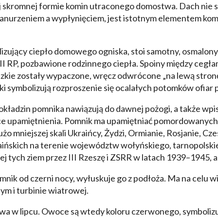
ej skromnej formie komin utraconego domostwa. Dach nie sp
 zanurzeniem a wypłynięciem, jest istotnym elementem k
lizujący ciepło domowego ogniska, stoi samotny, osmalony, 
II RP, pozbawione rodzinnego ciepła. Spoiny między cegła
edzkie zostały wypaczone, wręcz odwrócone „na lewą stronę
zki symbolizują rozproszenie się ocalałych potomków ofiar 
kładzin pomnika nawiązują do dawnej pożogi, a także wpisuj
ce upamiętnienia. Pomnik ma upamiętniać pomordowanych 
dużo mniejszej skali Ukraińcy, Żydzi, Ormianie, Rosjanie, Cz
aińskich na terenie województw wołyńskiego, tarnopolskie
j tych ziem przez III Rzeszę i ZSRR w latach 1939–1945, a
mnik od czerni nocy, wyłuskuje go z podłoża. Ma na celu 
m i turbinie wiatrowej.
a w lipcu. Owoce są wtedy koloru czerwonego, symbolizując