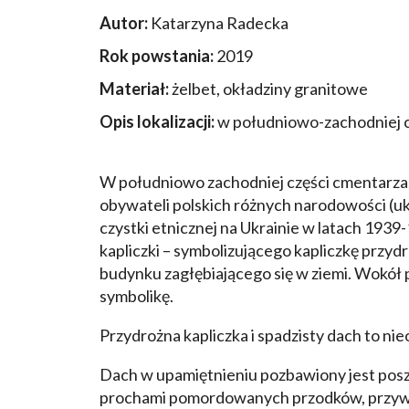
Autor:
Katarzyna Radecka
Rok powstania:
2019
Materiał:
żelbet, okładziny granitowe
Opis lokalizacji:
w południowo-zachodniej c
W południowo zachodniej części cmentarza, 
obywateli polskich różnych narodowości (ukra
czystki etnicznej na Ukrainie w latach 1939
kapliczki – symbolizującego kapliczkę prz
budynku zagłębiającego się w ziemi. Wokół
symbolikę.
Przydrożna kapliczka i spadzisty dach to ni
Dach w upamiętnieniu pozbawiony jest poszyc
prochami pomordowanych przodków, przywiez