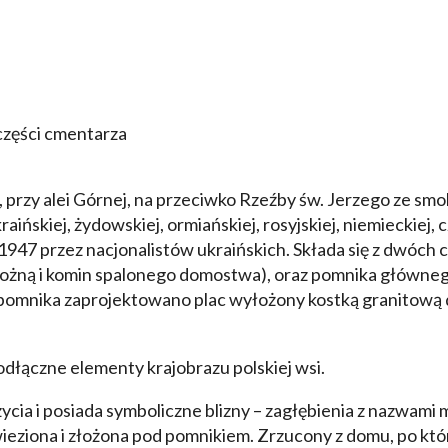
zęści cmentarza
przy alei Górnej, na przeciwko Rzeźby św. Jerzego ze smo
ińskiej, żydowskiej, ormiańskiej, rosyjskiej, niemieckiej,
-1947 przez nacjonalistów ukraińskich. Składa się z dwóch 
ydrożną i komin spalonego domostwa), oraz pomnika główne
 pomnika zaprojektowano plac wyłożony kostką granitową 
eodłączne elementy krajobrazu polskiej wsi.
ia i posiada symboliczne blizny – zagłębienia z nazwami m
iona i złożona pod pomnikiem. Zrzucony z domu, po któr