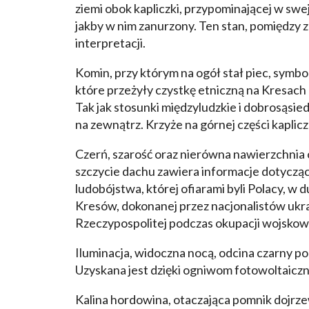
ziemi obok kapliczki, przypominającej w sw
jakby w nim zanurzony. Ten stan, pomiędzy
interpretacji.
Komin, przy którym na ogół stał piec, symbo
które przeżyły czystkę etniczną na Kresach 
Tak jak stosunki międzyludzkie i dobrosąsi
na zewnątrz. Krzyże na górnej części kaplic
Czerń, szarość oraz nierówna nawierzchnia o
szczycie dachu zawiera informacje dotyczą
ludobójstwa, której ofiarami byli Polacy, w 
Kresów, dokonanej przez nacjonalistów ukr
Rzeczypospolitej podczas okupacji wojskowe
Iluminacja, widoczna nocą, odcina czarny po
Uzyskana jest dzięki ogniwom fotowoltaiczny
Kalina hordowina, otaczająca pomnik dojrzew