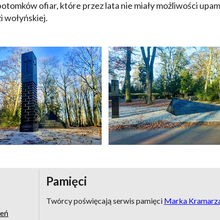
potomków ofiar, które przez lata nie miały możliwości u
zi wołyńskiej.
Pamięci
Twórcy poświęcają serwis pamięci
Marka Kramarz
zeń