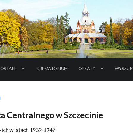
OSTAŁE
KREMATORIUM
OPŁATY
WYSZUK
i
za Centralnego w Szczecinie
kich w latach 1939-1947