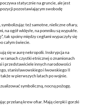
oczywa statycznie na gruncie, ale jest
ompozycji pozostawiającym swobodę
symbolizując też samotne, nieliczne ofiary,
mi, na ogół wklęsłe, na pomniku są wypukłe.
”, tak spoiny między cegłami wypaczyły się
po całym świecie.
ą się w aurę nekropolii. Inskrypcja na
w ramach czystki etnicznej o znamionach
esi i przedstawiciele innych narodowości
go, stanisławowskiego i lwowskiego II
 także w pierwszych latach po wojnie.
wizualizować symboliczną, nocną pożogę.
 przelaną krew ofiar. Mają cierpki i gorzki