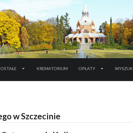
OSTAŁE
KREMATORIUM
OPŁATY
WYSZUK
go w Szczecinie