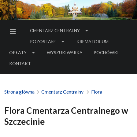
CMENTARZ CENTRALNY
MENU BOCZNE
POZOSTAŁE
KREMATORIUM
OPŁATY
WYSZUKIWARKA
POCHÓWKI
- LINK DO SERWIS
KONTAKT
Strona główna
Cmentarz Centralny
Flora
Flora Cmentarza Centralnego w
Szczecinie