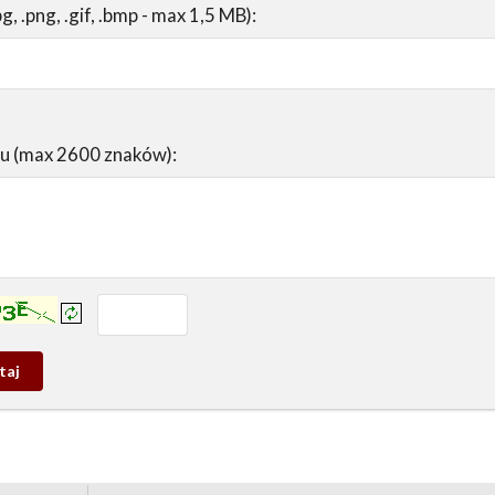
pg, .png, .gif, .bmp - max 1,5 MB):
su (max 2600 znaków):
prowadź tekst z obrazka:
j
wy