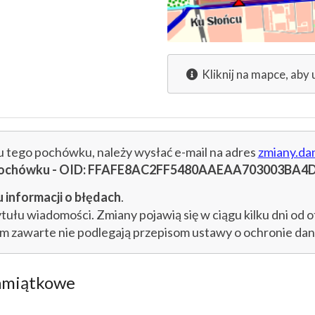
Kliknij na mapce, aby 
cu tego pochówku, należy wysłać e-mail na adres
zmiany.da
cu pochówku - OID: FFAFE8AC2FF5480AAEAA703003BA4
 informacji o błędach
.
łu wiadomości. Zmiany pojawią się w ciągu kilku dni od o
im zawarte nie podlegają przepisom ustawy o ochronie d
amiątkowe