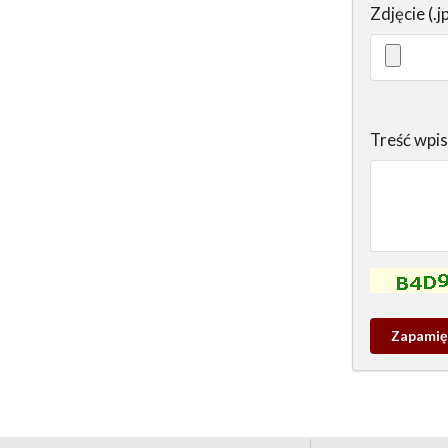
Zdjęcie (.j
Treść wpi
Kontrola - w
Zapamieta
wpis
pamiątko