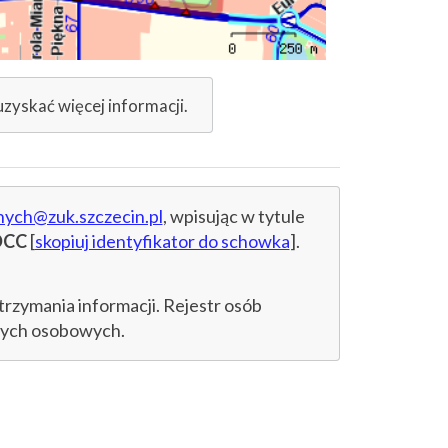
uzyskać więcej informacji.
nych@zuk.szczecin.pl
, wpisując w tytule
DCC
[
skopiuj identyfikator do schowka
].
trzymania informacji. Rejestr osób
anych osobowych.