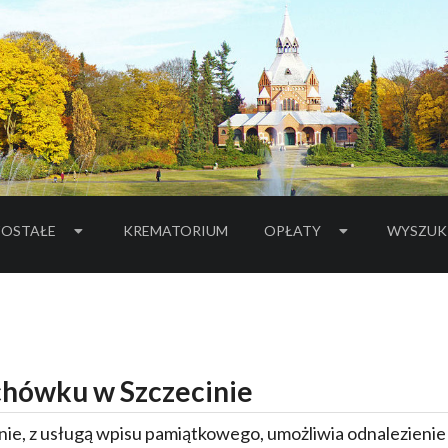
OSTAŁE
KREMATORIUM
OPŁATY
WYSZUK
hówku w Szczecinie
ie, z usługą wpisu pamiątkowego, umożliwia odnalezieni