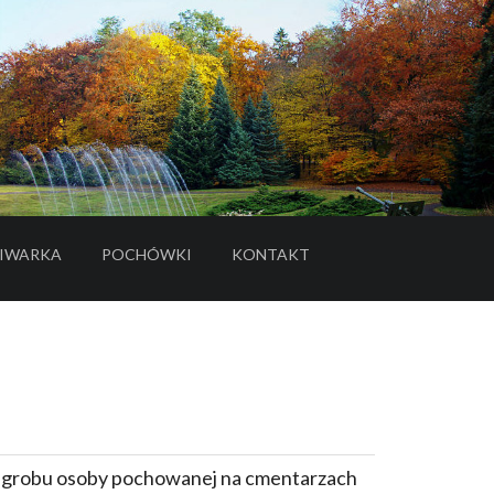
IWARKA
POCHÓWKI
KONTAKT
- LINK DO SERWISU ZEWNĘTRZNEGO
e grobu osoby pochowanej na cmentarzach