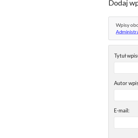
Dodaj wp
Wpisy obo
Administr
Tytuł wpis
Autor wpi
E-mail: