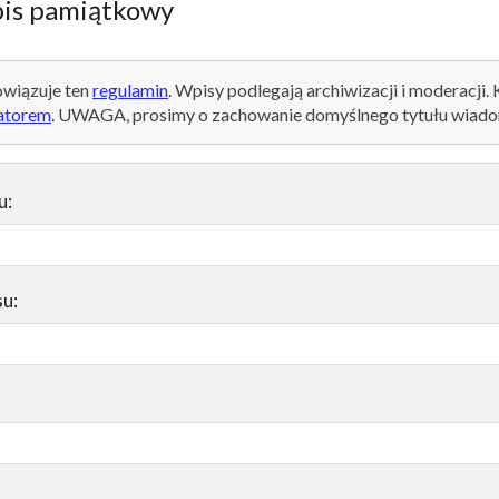
is pamiątkowy
wiązuje ten
regulamin
. Wpisy podlegają archiwizacji i moderacji.
atorem
. UWAGA, prosimy o zachowanie domyślnego tytułu wiado
u:
su: