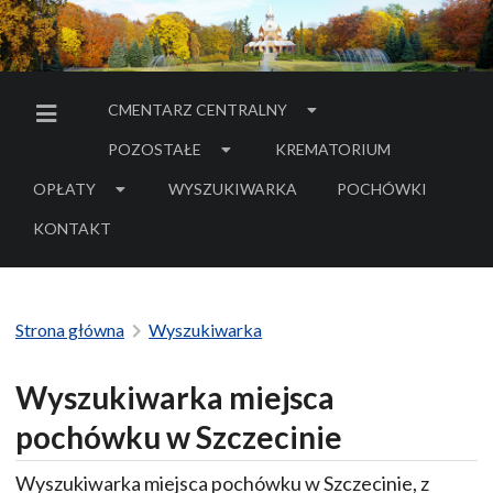
CMENTARZ CENTRALNY
MENU BOCZNE
POZOSTAŁE
KREMATORIUM
OPŁATY
WYSZUKIWARKA
POCHÓWKI
- LINK DO SERWIS
KONTAKT
Strona główna
Wyszukiwarka
Wyszukiwarka miejsca
pochówku w Szczecinie
Wyszukiwarka miejsca pochówku w Szczecinie, z