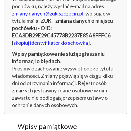
pochówku, należy wysłać e-mail na adres
zmiany.danych@zuk.szczecin.pl
, wpisując w
tytule maila:
ZUK - zmiana danych o miejscu
pochówku - OID:
ECA8DB29E29C45778B2237E85A8FFFC6
[
skopiuj identyfikator do schowka
].
Wpisy pamiątkowe nie służą zgłaszaniu
informacji o błędach
.
Prosimy o zachowanie wyświetlonego tytułu
wiadomości. Zmiany pojawią się w ciągu kilku
dni od otrzymania informacji. Rejestr osób
zmarłych jest jawny i dane osobowe w nim
zawarte nie podlegają przepisom ustawy o
ochronie danych osobowych.
Wpisy pamiątkowe