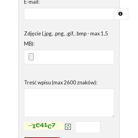
E-mail:
Zdjęcie (.jpg, .png, .gif, .bmp - max 1,5
MB):
Treść wpisu (max 2600 znaków):
Kontrola - wprowadź tekst z obrazka: