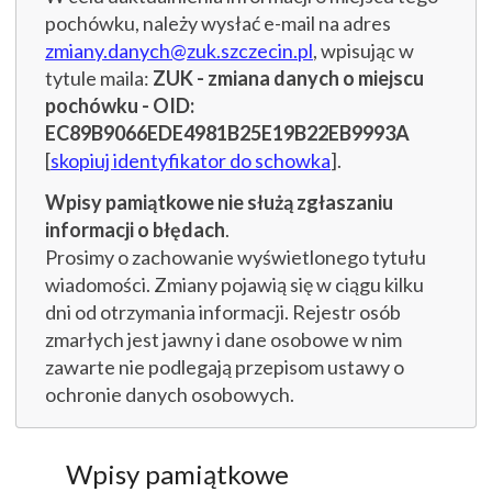
pochówku, należy wysłać e-mail na adres
zmiany.danych@zuk.szczecin.pl
, wpisując w
tytule maila:
ZUK - zmiana danych o miejscu
pochówku - OID:
EC89B9066EDE4981B25E19B22EB9993A
[
skopiuj identyfikator do schowka
].
Wpisy pamiątkowe nie służą zgłaszaniu
informacji o błędach
.
Prosimy o zachowanie wyświetlonego tytułu
wiadomości. Zmiany pojawią się w ciągu kilku
dni od otrzymania informacji. Rejestr osób
zmarłych jest jawny i dane osobowe w nim
zawarte nie podlegają przepisom ustawy o
ochronie danych osobowych.
Wpisy pamiątkowe