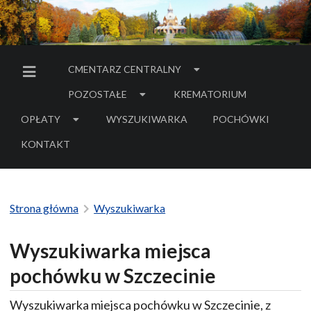
CMENTARZ CENTRALNY
MENU BOCZNE
POZOSTAŁE
KREMATORIUM
OPŁATY
WYSZUKIWARKA
POCHÓWKI
- LINK DO SERWIS
KONTAKT
Strona główna
Wyszukiwarka
Wyszukiwarka miejsca
pochówku w Szczecinie
Wyszukiwarka miejsca pochówku w Szczecinie, z