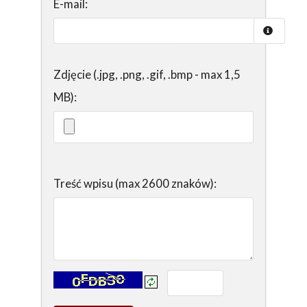
E-mail:
Zdjęcie (.jpg, .png, .gif, .bmp - max 1,5
MB):
Treść wpisu (max 2600 znaków):
Kontrola - wprowadź tekst z obrazka: