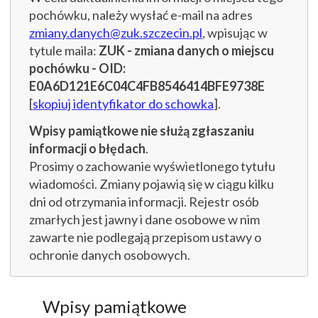
pochówku, należy wysłać e-mail na adres
zmiany.danych@zuk.szczecin.pl
, wpisując w
tytule maila:
ZUK - zmiana danych o miejscu
pochówku - OID:
E0A6D121E6C04C4FB8546414BFE9738E
[
skopiuj identyfikator do schowka
].
Wpisy pamiątkowe nie służą zgłaszaniu
informacji o błędach
.
Prosimy o zachowanie wyświetlonego tytułu
wiadomości. Zmiany pojawią się w ciągu kilku
dni od otrzymania informacji. Rejestr osób
zmarłych jest jawny i dane osobowe w nim
zawarte nie podlegają przepisom ustawy o
ochronie danych osobowych.
Wpisy pamiątkowe