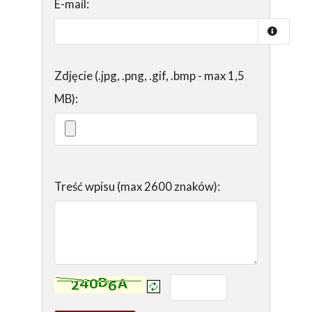
E-mail:
Zdjęcie (.jpg, .png, .gif, .bmp - max 1,5
MB):
Treść wpisu (max 2600 znaków):
Kontrola - wprowadź tekst z obrazka: