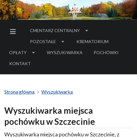
CMENTARZ CENTRALNY
MENU BOCZNE
POZOSTAŁE
KREMATORIUM
OPŁATY
WYSZUKIWARKA
POCHÓWKI
- LINK DO SERWIS
KONTAKT
Strona główna
Wyszukiwarka
Wyszukiwarka miejsca
pochówku w Szczecinie
Wyszukiwarka miejsca pochówku w Szczecinie, z