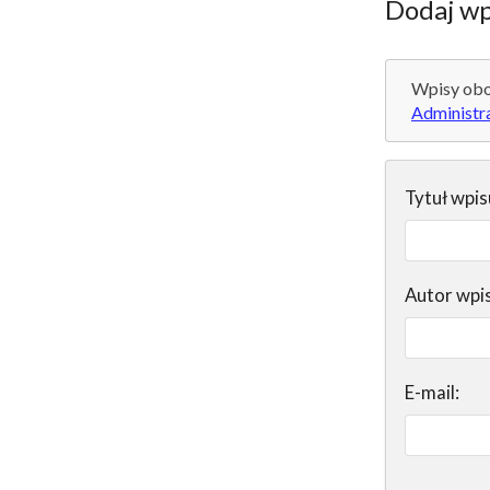
Dodaj wp
Wpisy obo
Administr
Tytuł wpis
Autor wpi
E-mail: