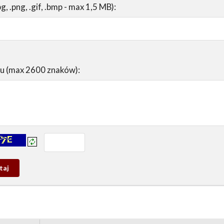
pg, .png, .gif, .bmp - max 1,5 MB):
su (max 2600 znaków):
prowadź tekst z obrazka:
j
wy