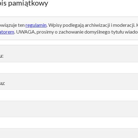
is pamiątkowy
wiązuje ten
regulamin
. Wpisy podlegają archiwizacji i moderacji.
atorem
. UWAGA, prosimy o zachowanie domyślnego tytułu wiado
u:
su: