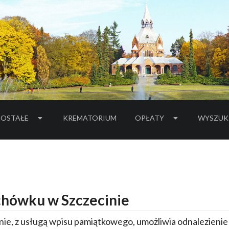
OSTAŁE
KREMATORIUM
OPŁATY
WYSZUK
hówku w Szczecinie
ie, z usługą wpisu pamiątkowego, umożliwia odnalezieni