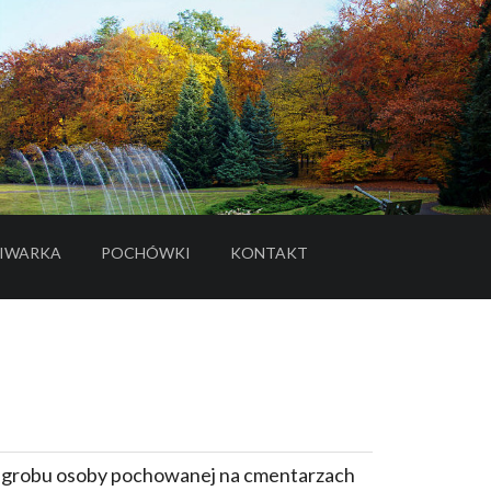
IWARKA
POCHÓWKI
KONTAKT
- LINK DO SERWISU ZEWNĘTRZNEGO
e grobu osoby pochowanej na cmentarzach