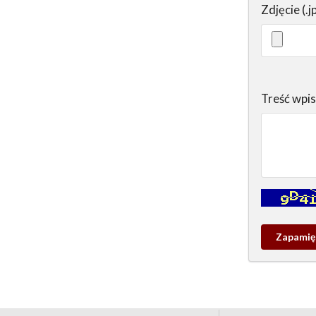
Zdjęcie (.j
Treść wpi
Kontrola - w
Zapamieta
wpis
pamiątko