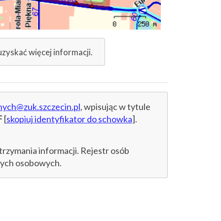
uzyskać więcej informacji.
nych@zuk.szczecin.pl
, wpisując w tytule
F
[
skopiuj identyfikator do schowka
].
trzymania informacji. Rejestr osób
anych osobowych.