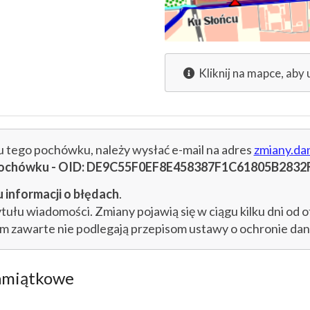
Kliknij na mapce, aby 
cu tego pochówku, należy wysłać e-mail na adres
zmiany.da
u pochówku - OID: DE9C55F0EF8E458387F1C61805B2832
 informacji o błędach
.
łu wiadomości. Zmiany pojawią się w ciągu kilku dni od o
im zawarte nie podlegają przepisom ustawy o ochronie d
amiątkowe