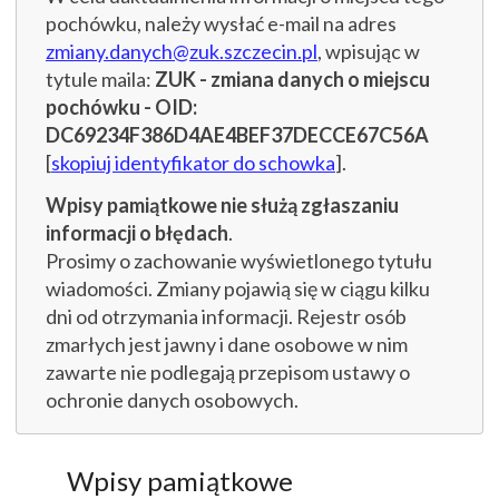
pochówku, należy wysłać e-mail na adres
zmiany.danych@zuk.szczecin.pl
, wpisując w
tytule maila:
ZUK - zmiana danych o miejscu
pochówku - OID:
DC69234F386D4AE4BEF37DECCE67C56A
[
skopiuj identyfikator do schowka
].
Wpisy pamiątkowe nie służą zgłaszaniu
informacji o błędach
.
Prosimy o zachowanie wyświetlonego tytułu
wiadomości. Zmiany pojawią się w ciągu kilku
dni od otrzymania informacji. Rejestr osób
zmarłych jest jawny i dane osobowe w nim
zawarte nie podlegają przepisom ustawy o
ochronie danych osobowych.
Wpisy pamiątkowe