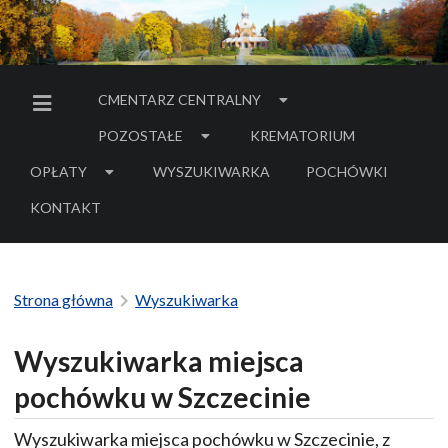
CMENTARZ CENTRALNY
MENU BOCZNE
POZOSTAŁE
KREMATORIUM
OPŁATY
WYSZUKIWARKA
POCHÓWKI
- LINK DO SERWIS
KONTAKT
Strona główna
Wyszukiwarka
Wyszukiwarka miejsca
pochówku w Szczecinie
Wyszukiwarka miejsca pochówku w Szczecinie, z