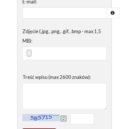
E-mail:
Zdjęcie (.jpg, .png, .gif, .bmp - max 1,5
MB):
Treść wpisu (max 2600 znaków):
Kontrola - wprowadź tekst z obrazka: