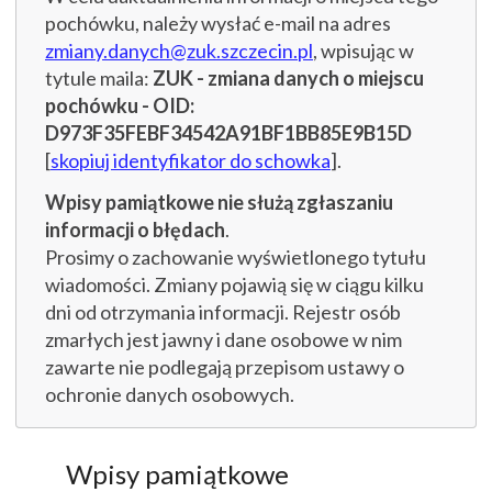
pochówku, należy wysłać e-mail na adres
zmiany.danych@zuk.szczecin.pl
, wpisując w
tytule maila:
ZUK - zmiana danych o miejscu
pochówku - OID:
D973F35FEBF34542A91BF1BB85E9B15D
[
skopiuj identyfikator do schowka
].
Wpisy pamiątkowe nie służą zgłaszaniu
informacji o błędach
.
Prosimy o zachowanie wyświetlonego tytułu
wiadomości. Zmiany pojawią się w ciągu kilku
dni od otrzymania informacji. Rejestr osób
zmarłych jest jawny i dane osobowe w nim
zawarte nie podlegają przepisom ustawy o
ochronie danych osobowych.
Wpisy pamiątkowe