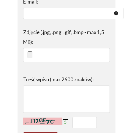
E-mail:
Zdjęcie (.jpg, .png, .gif, .bmp - max 1,5
MB):
Treść wpisu (max 2600 znaków):
Kontrola - wprowadź tekst z obrazka: