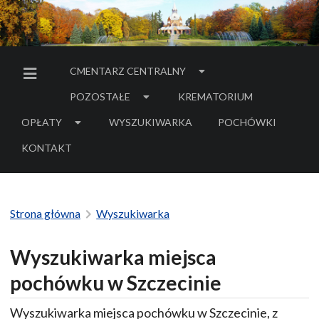
CMENTARZ CENTRALNY
MENU BOCZNE
POZOSTAŁE
KREMATORIUM
OPŁATY
WYSZUKIWARKA
POCHÓWKI
- LINK DO SERWIS
KONTAKT
Strona główna
Wyszukiwarka
Wyszukiwarka miejsca
pochówku w Szczecinie
Wyszukiwarka miejsca pochówku w Szczecinie, z