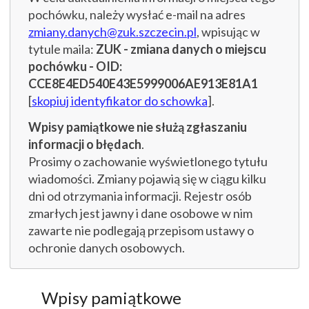
pochówku, należy wysłać e-mail na adres
zmiany.danych@zuk.szczecin.pl
, wpisując w
tytule maila:
ZUK - zmiana danych o miejscu
pochówku - OID:
CCE8E4ED540E43E5999006AE913E81A1
[
skopiuj identyfikator do schowka
].
Wpisy pamiątkowe nie służą zgłaszaniu
informacji o błędach
.
Prosimy o zachowanie wyświetlonego tytułu
wiadomości. Zmiany pojawią się w ciągu kilku
dni od otrzymania informacji. Rejestr osób
zmarłych jest jawny i dane osobowe w nim
zawarte nie podlegają przepisom ustawy o
ochronie danych osobowych.
Wpisy pamiątkowe