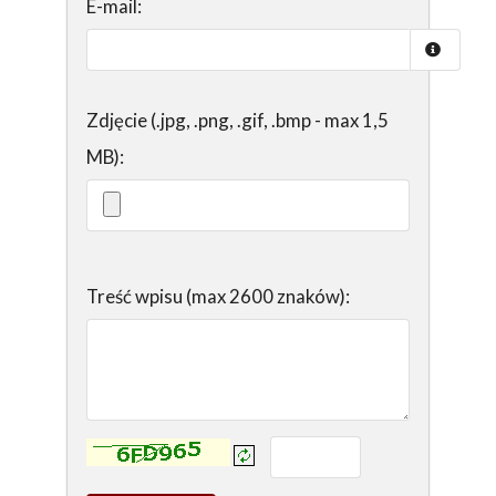
E-mail:
Zdjęcie (.jpg, .png, .gif, .bmp - max 1,5
MB):
Treść wpisu (max 2600 znaków):
Kontrola - wprowadź tekst z obrazka: