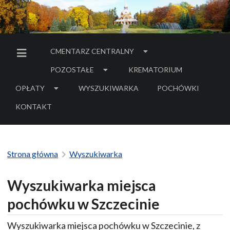
CMENTARZ CENTRALNY
MENU BOCZNE
POZOSTAŁE
KREMATORIUM
OPŁATY
WYSZUKIWARKA
POCHÓWKI
- LINK DO SERWIS
KONTAKT
Strona główna
Wyszukiwarka
Wyszukiwarka miejsca
pochówku w Szczecinie
Wyszukiwarka miejsca pochówku w Szczecinie, z