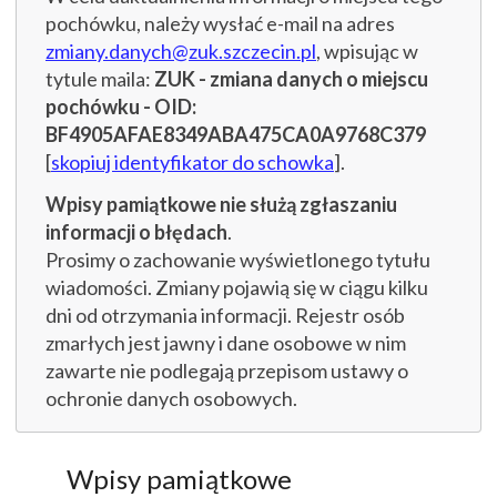
pochówku, należy wysłać e-mail na adres
zmiany.danych@zuk.szczecin.pl
, wpisując w
tytule maila:
ZUK - zmiana danych o miejscu
pochówku - OID:
BF4905AFAE8349ABA475CA0A9768C379
[
skopiuj identyfikator do schowka
].
Wpisy pamiątkowe nie służą zgłaszaniu
informacji o błędach
.
Prosimy o zachowanie wyświetlonego tytułu
wiadomości. Zmiany pojawią się w ciągu kilku
dni od otrzymania informacji. Rejestr osób
zmarłych jest jawny i dane osobowe w nim
zawarte nie podlegają przepisom ustawy o
ochronie danych osobowych.
Wpisy pamiątkowe