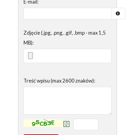
E-mail:
Zdjęcie (.jpg, .png, .gif, .bmp - max 1,5
MB):
Treść wpisu (max 2600 znaków):
Kontrola - wprowadź tekst z obrazka: