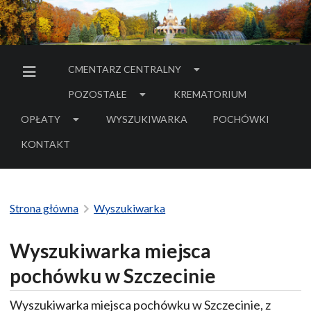
CMENTARZ CENTRALNY
MENU BOCZNE
POZOSTAŁE
KREMATORIUM
OPŁATY
WYSZUKIWARKA
POCHÓWKI
- LINK DO SERWIS
KONTAKT
Strona główna
Wyszukiwarka
Wyszukiwarka miejsca
pochówku w Szczecinie
Wyszukiwarka miejsca pochówku w Szczecinie, z