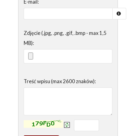
E-mail:
Zdjęcie (.jpg, .png, .gif, .bmp - max 1,5
MB):
Treść wpisu (max 2600 znaków):
Kontrola - wprowadź tekst z obrazka: