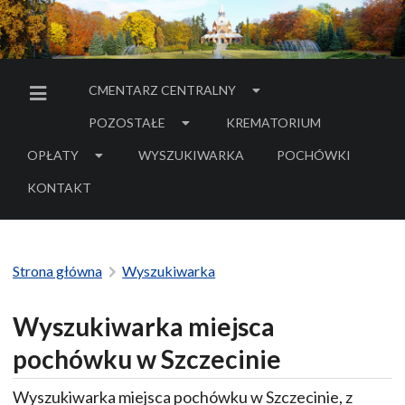
CMENTARZ CENTRALNY
MENU BOCZNE
POZOSTAŁE
KREMATORIUM
OPŁATY
WYSZUKIWARKA
POCHÓWKI
- LINK DO SERWIS
KONTAKT
Strona główna
Wyszukiwarka
Wyszukiwarka miejsca
pochówku w Szczecinie
Wyszukiwarka miejsca pochówku w Szczecinie, z