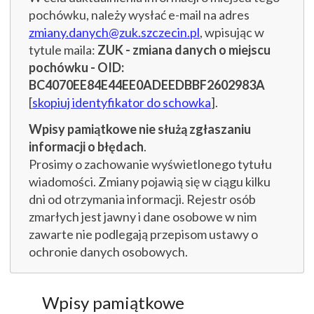
pochówku, należy wysłać e-mail na adres
zmiany.danych@zuk.szczecin.pl
, wpisując w
tytule maila:
ZUK - zmiana danych o miejscu
pochówku - OID:
BC4070EE84E44EE0ADEEDBBF2602983A
[
skopiuj identyfikator do schowka
].
Wpisy pamiątkowe nie służą zgłaszaniu
informacji o błędach
.
Prosimy o zachowanie wyświetlonego tytułu
wiadomości. Zmiany pojawią się w ciągu kilku
dni od otrzymania informacji. Rejestr osób
zmarłych jest jawny i dane osobowe w nim
zawarte nie podlegają przepisom ustawy o
ochronie danych osobowych.
Wpisy pamiątkowe