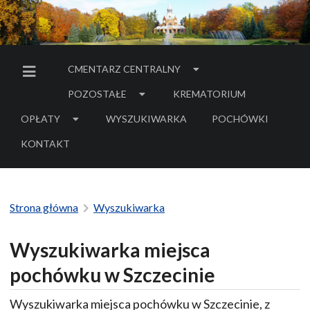
CMENTARZ CENTRALNY
MENU BOCZNE
POZOSTAŁE
KREMATORIUM
OPŁATY
WYSZUKIWARKA
POCHÓWKI
- LINK DO SERWIS
KONTAKT
Strona główna
Wyszukiwarka
Wyszukiwarka miejsca
pochówku w Szczecinie
Wyszukiwarka miejsca pochówku w Szczecinie, z