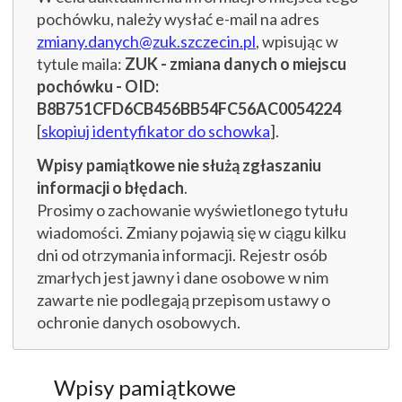
pochówku, należy wysłać e-mail na adres
zmiany.danych@zuk.szczecin.pl
, wpisując w
tytule maila:
ZUK - zmiana danych o miejscu
pochówku - OID:
B8B751CFD6CB456BB54FC56AC0054224
[
skopiuj identyfikator do schowka
].
Wpisy pamiątkowe nie służą zgłaszaniu
informacji o błędach
.
Prosimy o zachowanie wyświetlonego tytułu
wiadomości. Zmiany pojawią się w ciągu kilku
dni od otrzymania informacji. Rejestr osób
zmarłych jest jawny i dane osobowe w nim
zawarte nie podlegają przepisom ustawy o
ochronie danych osobowych.
Wpisy pamiątkowe