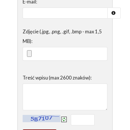
E-mail:
Zdjęcie (.jpg, .png, .gif, .bmp - max 1,5
MB):
Treść wpisu (max 2600 znaków):
Kontrola - wprowadź tekst z obrazka: