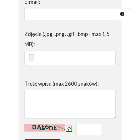
E-mail:
Zdjęcie (.jpg, .png, .gif, .bmp - max 1,5
MB):
Treść wpisu (max 2600 znaków):
Kontrola - wprowadź tekst z obrazka: