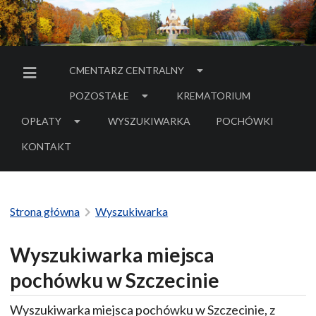
CMENTARZ CENTRALNY
MENU BOCZNE
POZOSTAŁE
KREMATORIUM
OPŁATY
WYSZUKIWARKA
POCHÓWKI
- LINK DO SERWIS
KONTAKT
Strona główna
Wyszukiwarka
Wyszukiwarka miejsca
pochówku w Szczecinie
Wyszukiwarka miejsca pochówku w Szczecinie, z