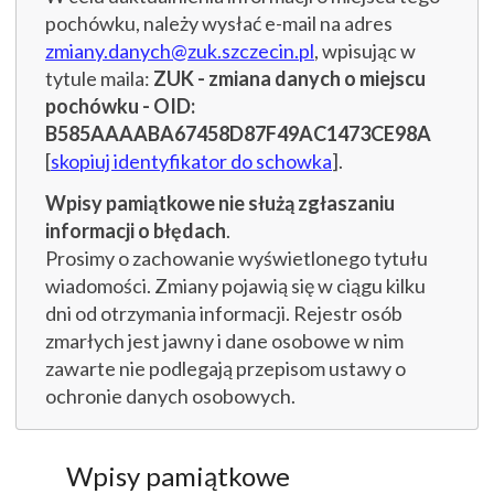
pochówku, należy wysłać e-mail na adres
zmiany.danych@zuk.szczecin.pl
, wpisując w
tytule maila:
ZUK - zmiana danych o miejscu
pochówku - OID:
B585AAAABA67458D87F49AC1473CE98A
[
skopiuj identyfikator do schowka
].
Wpisy pamiątkowe nie służą zgłaszaniu
informacji o błędach
.
Prosimy o zachowanie wyświetlonego tytułu
wiadomości. Zmiany pojawią się w ciągu kilku
dni od otrzymania informacji. Rejestr osób
zmarłych jest jawny i dane osobowe w nim
zawarte nie podlegają przepisom ustawy o
ochronie danych osobowych.
Wpisy pamiątkowe