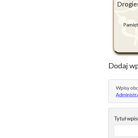
Drogie
Pamięt
Dodaj wp
Wpisy obo
Administr
Tytuł wpis