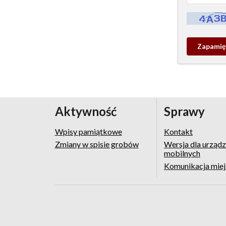
Kontrola - w
Zapamieta
wpis
pamiątko
Aktywność
Sprawy
Wpisy pamiątkowe
Kontakt
Zmiany w spisie grobów
Wersja dla urząd
mobilnych
Komunikacja mie