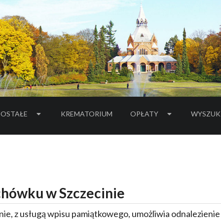
OSTAŁE
KREMATORIUM
OPŁATY
WYSZUK
hówku w Szczecinie
ie, z usługą wpisu pamiątkowego, umożliwia odnalezieni