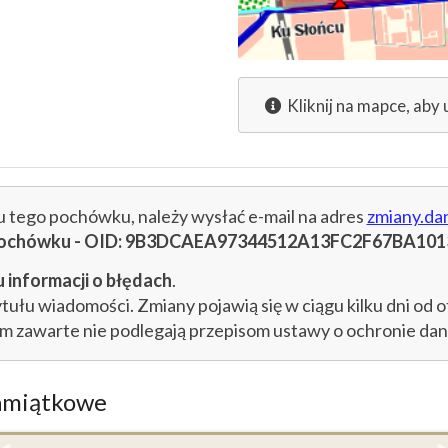
Kliknij na mapce, aby 
cu tego pochówku, należy wysłać e-mail na adres
zmiany.da
u pochówku - OID: 9B3DCAEA97344512A13FC2F67BA101
 informacji o błędach
.
łu wiadomości. Zmiany pojawią się w ciągu kilku dni od o
im zawarte nie podlegają przepisom ustawy o ochronie d
amiątkowe