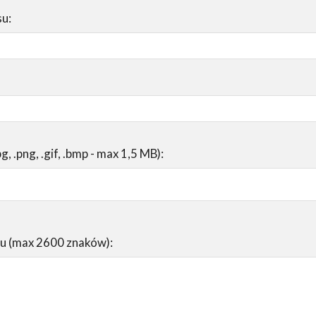
su:
pg, .png, .gif, .bmp - max 1,5 MB):
su (max 2600 znaków):