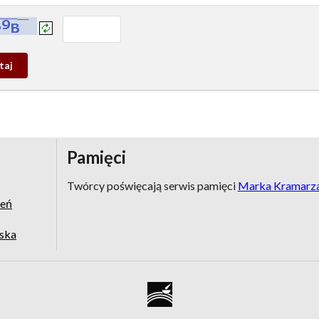
prowadź tekst z obrazka:
j
wy
Pamięci
Twórcy poświęcają serwis pamięci
Marka Kramarz
zeń
jska