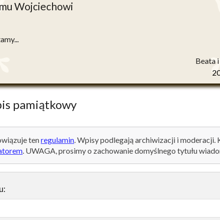
mu Wojciechowi
amy...
Beata i
2
is pamiątkowy
wiązuje ten
regulamin
. Wpisy podlegają archiwizacji i moderacji.
atorem
. UWAGA, prosimy o zachowanie domyślnego tytułu wiado
u: