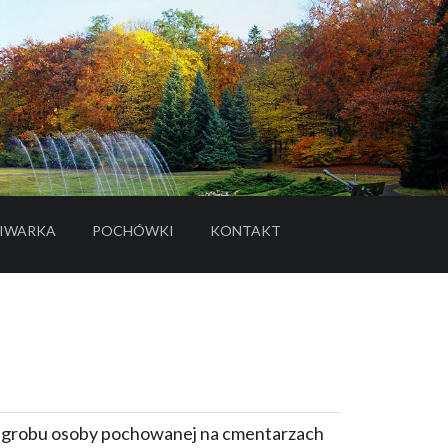
IWARKA
POCHÓWKI
KONTAKT
- LINK DO SERWISU ZEWNĘTRZNEGO
e grobu osoby pochowanej na cmentarzach