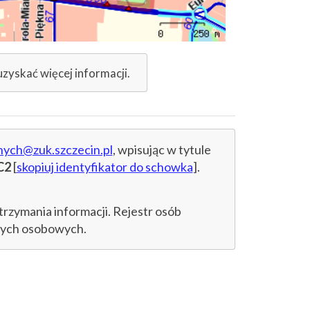
uzyskać więcej informacji.
nych@zuk.szczecin.pl
, wpisując w tytule
C2
[
skopiuj identyfikator do schowka
].
trzymania informacji. Rejestr osób
anych osobowych.