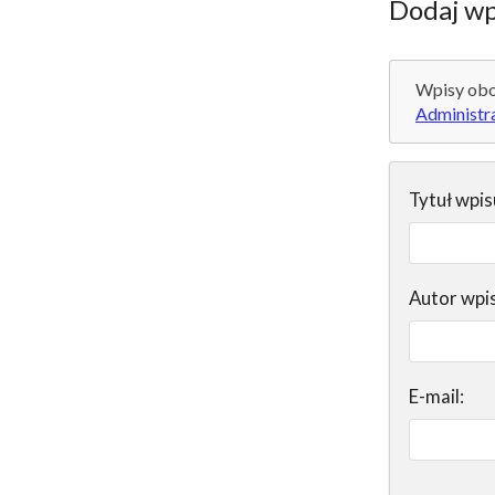
Dodaj wp
Wpisy obo
Administr
Tytuł wpis
Autor wpi
E-mail: