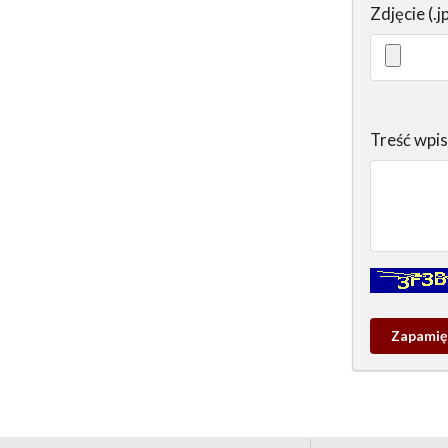
Zdjęcie (.j
Treść wpi
Kontrola - w
Zapamieta
wpis
pamiątko