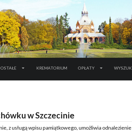
OSTAŁE
KREMATORIUM
OPŁATY
WYSZUK
hówku w Szczecinie
ie, z usługą wpisu pamiątkowego, umożliwia odnalezieni