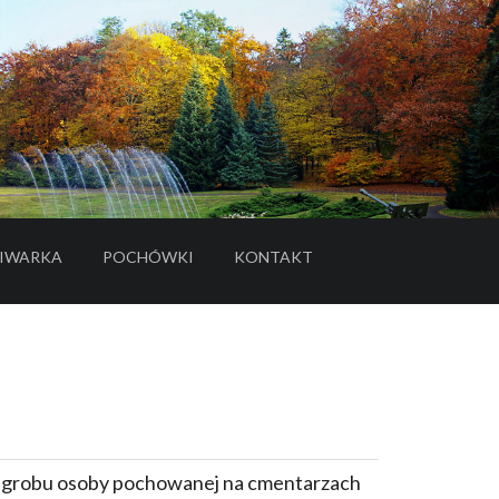
IWARKA
POCHÓWKI
KONTAKT
- LINK DO SERWISU ZEWNĘTRZNEGO
e grobu osoby pochowanej na cmentarzach