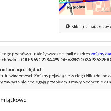
Kliknij na mapce, aby 
cu tego pochówku, należy wysłać e-mail na adres
zmiany.da
u pochówku - OID: 969C228A499D45688B2C02A98632EA
 informacji o błędach
.
łu wiadomości. Zmiany pojawią się w ciągu kilku dni od o
im zawarte nie podlegają przepisom ustawy o ochronie d
amiątkowe