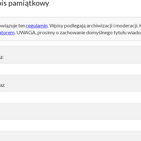
is pamiątkowy
wiązuje ten
regulamin
. Wpisy podlegają archiwizacji i moderacji.
atorem
. UWAGA, prosimy o zachowanie domyślnego tytułu wiado
u:
su: