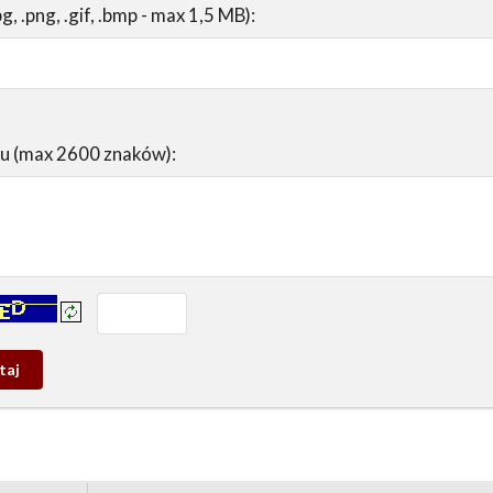
pg, .png, .gif, .bmp - max 1,5 MB):
su (max 2600 znaków):
prowadź tekst z obrazka:
j
wy