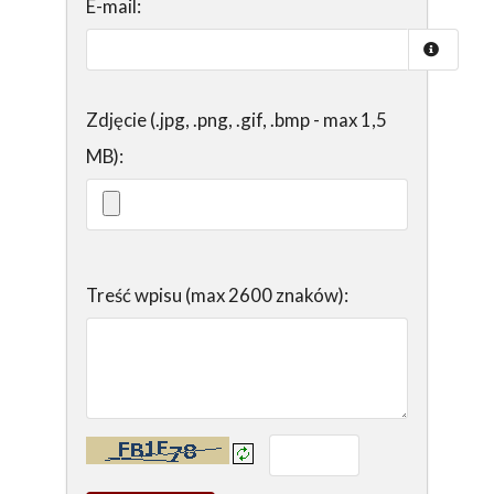
E-mail:
Zdjęcie (.jpg, .png, .gif, .bmp - max 1,5
MB):
Treść wpisu (max 2600 znaków):
Kontrola - wprowadź tekst z obrazka: