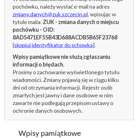
pochówku, należy wysłać e-mail na adres
zmiany.danych@zuk.szczecin.pl
, wpisując w
tytule maila:
ZUK - zmiana danych o miejscu
pochówku - OID:
8AD5471EF55B43D688ACDB5B65F23768
[
skopiuj identyfikator do schowka
].
Wpisy pamiątkowe nie służą zgłaszaniu
informacji o błędach
.
Prosimy o zachowanie wyświetlonego tytułu
wiadomości. Zmiany pojawią się w ciągu kilku
dni od otrzymania informacji. Rejestr osób
zmarłych jest jawny i dane osobowe w nim
zawarte nie podlegają przepisom ustawy o
ochronie danych osobowych.
Wpisy pamiątkowe