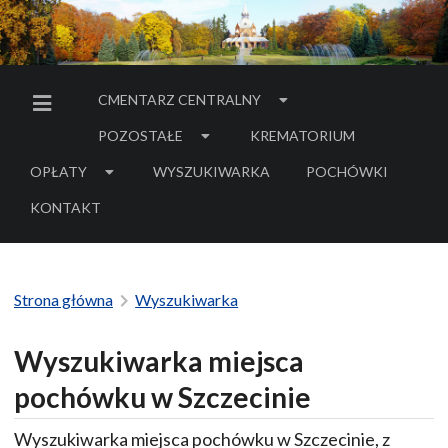
CMENTARZ CENTRALNY
MENU BOCZNE
POZOSTAŁE
KREMATORIUM
OPŁATY
WYSZUKIWARKA
POCHÓWKI
- LINK DO SERWIS
KONTAKT
Strona główna
Wyszukiwarka
Wyszukiwarka miejsca
pochówku w Szczecinie
Wyszukiwarka miejsca pochówku w Szczecinie, z