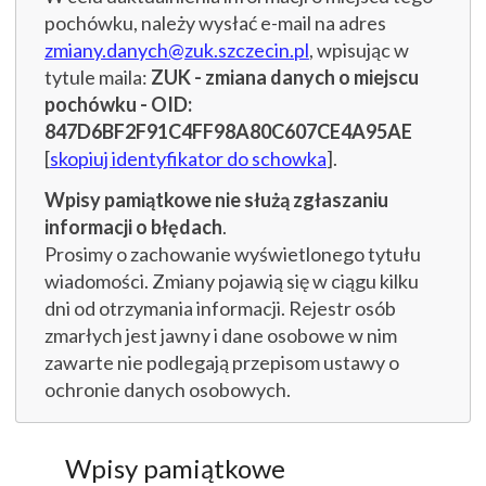
pochówku, należy wysłać e-mail na adres
zmiany.danych@zuk.szczecin.pl
, wpisując w
tytule maila:
ZUK - zmiana danych o miejscu
pochówku - OID:
847D6BF2F91C4FF98A80C607CE4A95AE
[
skopiuj identyfikator do schowka
].
Wpisy pamiątkowe nie służą zgłaszaniu
informacji o błędach
.
Prosimy o zachowanie wyświetlonego tytułu
wiadomości. Zmiany pojawią się w ciągu kilku
dni od otrzymania informacji. Rejestr osób
zmarłych jest jawny i dane osobowe w nim
zawarte nie podlegają przepisom ustawy o
ochronie danych osobowych.
Wpisy pamiątkowe