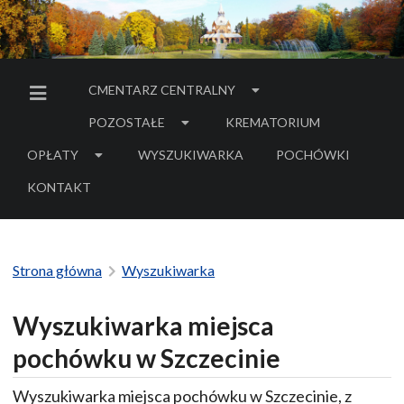
CMENTARZ CENTRALNY
MENU BOCZNE
POZOSTAŁE
KREMATORIUM
OPŁATY
WYSZUKIWARKA
POCHÓWKI
- LINK DO SERWIS
KONTAKT
Strona główna
Wyszukiwarka
Wyszukiwarka miejsca
pochówku w Szczecinie
Wyszukiwarka miejsca pochówku w Szczecinie, z