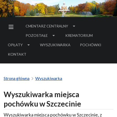
CMENTARZ CENTRALNY
MENU BOCZNE
POZOSTAŁE
KREMATORIUM
OPŁATY
WYSZUKIWARKA
POCHÓWKI
- LINK DO SERWIS
KONTAKT
Strona główna
Wyszukiwarka
Wyszukiwarka miejsca
pochówku w Szczecinie
Wyszukiwarka miejsca pochówku w Szczecinie, z