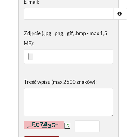
E-mail:
Zdjęcie (.jpg, .png, .gif, .bmp - max 1,5
MB):
Treść wpisu (max 2600 znaków):
Kontrola - wprowadź tekst z obrazka: