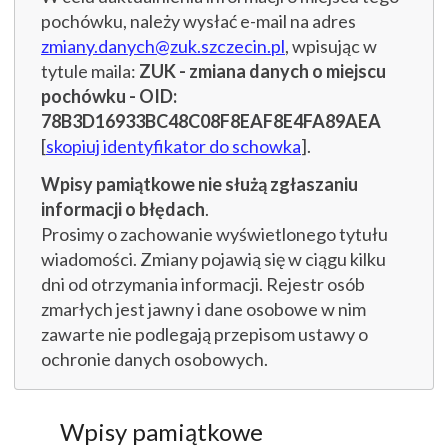
pochówku, należy wysłać e-mail na adres
zmiany.danych@zuk.szczecin.pl
, wpisując w
tytule maila:
ZUK - zmiana danych o miejscu
pochówku - OID:
78B3D16933BC48C08F8EAF8E4FA89AEA
[
skopiuj identyfikator do schowka
].
Wpisy pamiątkowe nie służą zgłaszaniu
informacji o błędach
.
Prosimy o zachowanie wyświetlonego tytułu
wiadomości. Zmiany pojawią się w ciągu kilku
dni od otrzymania informacji. Rejestr osób
zmarłych jest jawny i dane osobowe w nim
zawarte nie podlegają przepisom ustawy o
ochronie danych osobowych.
Wpisy pamiątkowe