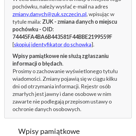
pochówku, należy wysłać e-mail na adres
zmiany.danych@zuk.szczecin.pl
, wpisując w
tytule maila:
ZUK - zmiana danych o miejscu
pochówku - OID:
74445FA4BA6B443581F44BBE2199559F
[
skopiuj identyfikator do schowka
].
Wpisy pamiątkowe nie służą zgłaszaniu
informacji o błędach
.
Prosimy o zachowanie wyświetlonego tytułu
wiadomości. Zmiany pojawią się w ciągu kilku
dni od otrzymania informacji. Rejestr osób
zmarłych jest jawny i dane osobowe w nim
zawarte nie podlegają przepisom ustawy o
ochronie danych osobowych.
Wpisy pamiątkowe