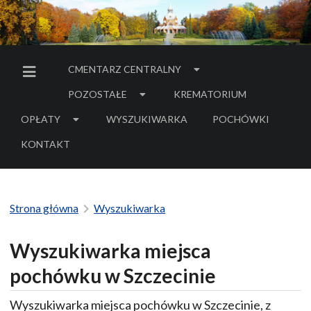
CMENTARZ CENTRALNY
MENU BOCZNE
POZOSTAŁE
KREMATORIUM
OPŁATY
WYSZUKIWARKA
POCHÓWKI
- LINK DO SERWIS
KONTAKT
Strona główna
Wyszukiwarka
Wyszukiwarka miejsca
pochówku w Szczecinie
Wyszukiwarka miejsca pochówku w Szczecinie, z