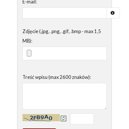
E-mail:
Zdjęcie (.jpg, .png, .gif, .bmp - max 1,5
MB):
Treść wpisu (max 2600 znaków):
Kontrola - wprowadź tekst z obrazka: