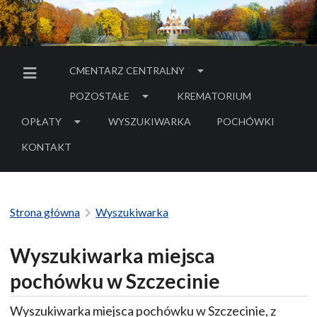
CMENTARZ CENTRALNY
MENU BOCZNE
POZOSTAŁE
KREMATORIUM
OPŁATY
WYSZUKIWARKA
POCHÓWKI
- LINK DO SERWIS
KONTAKT
Strona główna
Wyszukiwarka
Wyszukiwarka miejsca
pochówku w Szczecinie
Wyszukiwarka miejsca pochówku w Szczecinie, z