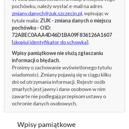
pochówku, należy wysłać e-mail na adres
zmiany.danych@zuk.szczecin.pl
, wpisując w
tytule maila:
ZUK - zmiana danych o miejscu
pochówku - OID:
72ABEC0AAA4D46D1BA09F836126A1607
[
skopiuj identyfikator do schowka
].
Wpisy pamiątkowe nie służą zgłaszaniu
informacji o błędach
.
Prosimy o zachowanie wyświetlonego tytułu
wiadomości. Zmiany pojawią się w ciągu kilku
dni od otrzymania informacji. Rejestr osób
zmarłych jest jawny i dane osobowe w nim
zawarte nie podlegają przepisom ustawy o
ochronie danych osobowych.
Wpisy pamiątkowe