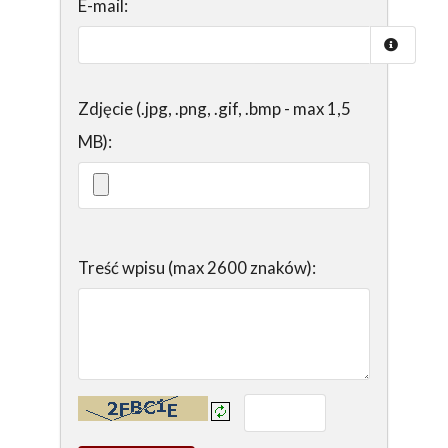
E-mail:
Zdjęcie (.jpg, .png, .gif, .bmp - max 1,5
MB):
Treść wpisu (max 2600 znaków):
Kontrola - wprowadź tekst z obrazka: