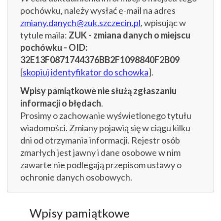
pochówku, należy wysłać e-mail na adres
zmiany.danych@zuk.szczecin.pl
, wpisując w
tytule maila:
ZUK - zmiana danych o miejscu
pochówku - OID:
32E13F0871744376BB2F1098840F2B09
[
skopiuj identyfikator do schowka
].
Wpisy pamiątkowe nie służą zgłaszaniu
informacji o błędach
.
Prosimy o zachowanie wyświetlonego tytułu
wiadomości. Zmiany pojawią się w ciągu kilku
dni od otrzymania informacji. Rejestr osób
zmarłych jest jawny i dane osobowe w nim
zawarte nie podlegają przepisom ustawy o
ochronie danych osobowych.
Wpisy pamiątkowe