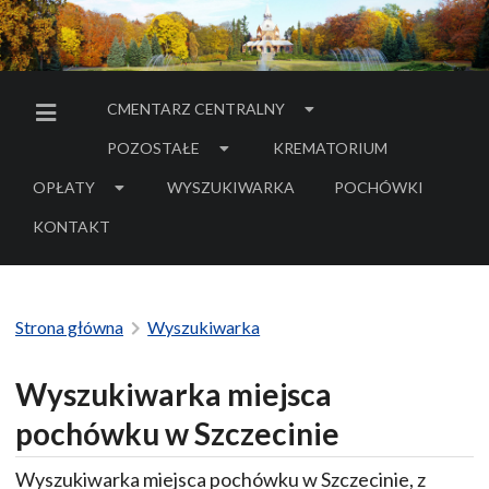
CMENTARZ CENTRALNY
MENU BOCZNE
POZOSTAŁE
KREMATORIUM
OPŁATY
WYSZUKIWARKA
POCHÓWKI
- LINK DO SERWIS
KONTAKT
Strona główna
Wyszukiwarka
Wyszukiwarka miejsca
pochówku w Szczecinie
Wyszukiwarka miejsca pochówku w Szczecinie, z