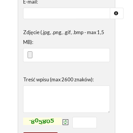
E-mail:
Zdjęcie (.jpg, .png, .gif, .bmp - max 1,5
MB):
Treść wpisu (max 2600 znaków):
Kontrola - wprowadź tekst z obrazka: