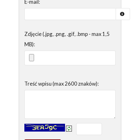
E-mail:
Zdjęcie (.jpg, .png, .gif, .bmp - max 1,5
MB):
Treść wpisu (max 2600 znaków):
Kontrola - wprowadź tekst z obrazka: