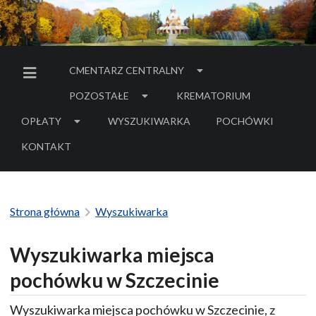
CMENTARZ CENTRALNY
MENU BOCZNE
POZOSTAŁE
KREMATORIUM
OPŁATY
WYSZUKIWARKA
POCHÓWKI
- LINK DO SERWIS
KONTAKT
Strona główna
Wyszukiwarka
Wyszukiwarka miejsca
pochówku w Szczecinie
Wyszukiwarka miejsca pochówku w Szczecinie, z