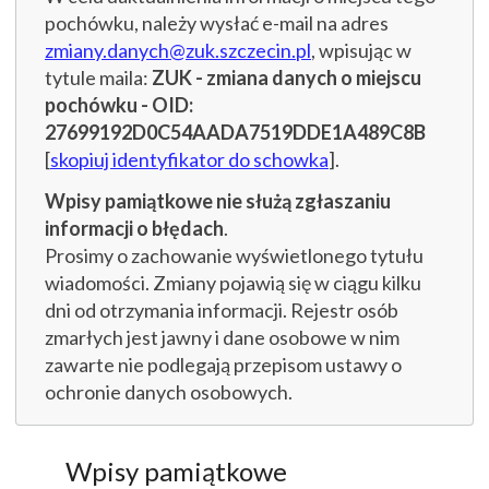
pochówku, należy wysłać e-mail na adres
zmiany.danych@zuk.szczecin.pl
, wpisując w
tytule maila:
ZUK - zmiana danych o miejscu
pochówku - OID:
27699192D0C54AADA7519DDE1A489C8B
[
skopiuj identyfikator do schowka
].
Wpisy pamiątkowe nie służą zgłaszaniu
informacji o błędach
.
Prosimy o zachowanie wyświetlonego tytułu
wiadomości. Zmiany pojawią się w ciągu kilku
dni od otrzymania informacji. Rejestr osób
zmarłych jest jawny i dane osobowe w nim
zawarte nie podlegają przepisom ustawy o
ochronie danych osobowych.
Wpisy pamiątkowe