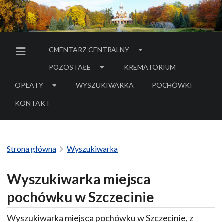
CMENTARZ CENTRALNY
MENU BOCZNE
POZOSTAŁE
KREMATORIUM
OPŁATY
WYSZUKIWARKA
POCHÓWKI
- LINK DO SERWIS
KONTAKT
Strona główna
Wyszukiwarka
Wyszukiwarka miejsca
pochówku w Szczecinie
Wyszukiwarka miejsca pochówku w Szczecinie, z