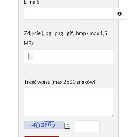
E-mail:
Zdjęcie (.jpg, .png, .gif, .bmp - max 1,5
MB):
Treść wpisu (max 2600 znaków):
Kontrola - wprowadź tekst z obrazka: