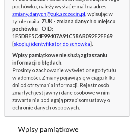
pochówku, należy wysłać e-mail na adres
zmiany.danych@zuk.szczecin.pl
, wpisując w
tytule maila:
ZUK - zmiana danych o miejscu
pochówku - OID:
1F5DBE5C4F99407A91C58AB092F2EF69
[
skopiuj identyfikator do schowka
].
Wpisy pamiątkowe nie służą zgłaszaniu
informacji o błędach
.
Prosimy o zachowanie wyświetlonego tytułu
wiadomości. Zmiany pojawią się w ciągu kilku
dni od otrzymania informacji. Rejestr osób
zmarłych jest jawny i dane osobowe w nim
zawarte nie podlegają przepisom ustawy o
ochronie danych osobowych.
Wpisy pamiątkowe