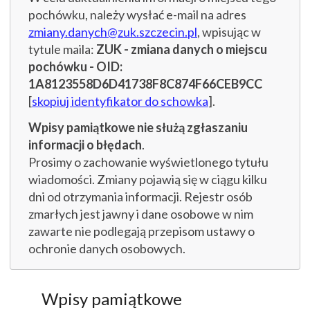
pochówku, należy wysłać e-mail na adres
zmiany.danych@zuk.szczecin.pl
, wpisując w
tytule maila:
ZUK - zmiana danych o miejscu
pochówku - OID:
1A8123558D6D41738F8C874F66CEB9CC
[
skopiuj identyfikator do schowka
].
Wpisy pamiątkowe nie służą zgłaszaniu
informacji o błędach
.
Prosimy o zachowanie wyświetlonego tytułu
wiadomości. Zmiany pojawią się w ciągu kilku
dni od otrzymania informacji. Rejestr osób
zmarłych jest jawny i dane osobowe w nim
zawarte nie podlegają przepisom ustawy o
ochronie danych osobowych.
Wpisy pamiątkowe