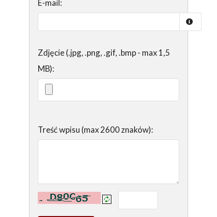
E-mail:
Zdjęcie (.jpg, .png, .gif, .bmp - max 1,5
MB):
Treść wpisu (max 2600 znaków):
Kontrola - wprowadź tekst z obrazka: