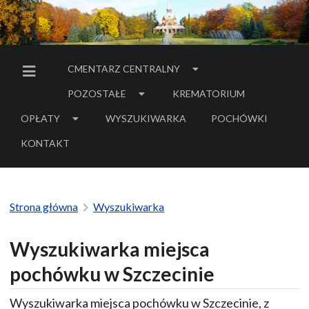
CMENTARZ CENTRALNY
MENU BOCZNE
POZOSTAŁE
KREMATORIUM
OPŁATY
WYSZUKIWARKA
POCHÓWKI
- LINK DO SERWIS
KONTAKT
Strona główna
Wyszukiwarka
Wyszukiwarka miejsca
pochówku w Szczecinie
Wyszukiwarka miejsca pochówku w Szczecinie, z