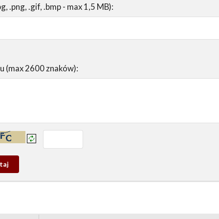
pg, .png, .gif, .bmp - max 1,5 MB):
su (max 2600 znaków):
prowadź tekst z obrazka:
j
wy