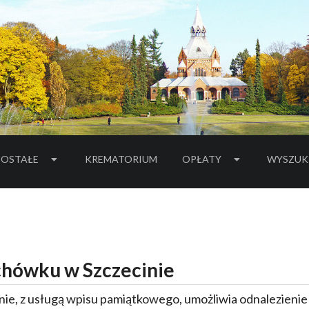
OSTAŁE
KREMATORIUM
OPŁATY
WYSZUK
hówku w Szczecinie
ie, z usługą wpisu pamiątkowego, umożliwia odnalezieni