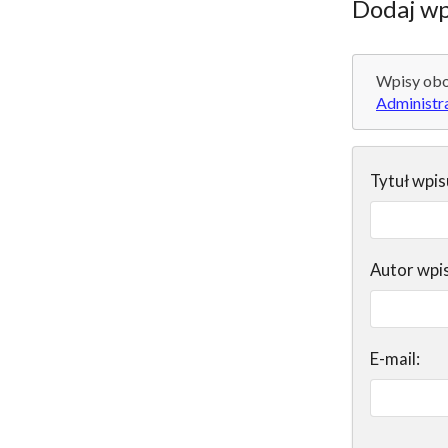
Dodaj wp
Wpisy obo
Administr
Tytuł wpis
Autor wpi
E-mail: