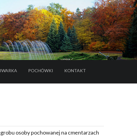
IWARKA
POCHÓWKI
KONTAKT
- LINK DO SERWISU ZEWNĘTRZNEGO
e grobu osoby pochowanej na cmentarzach