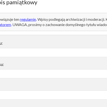
is pamiątkowy
wiązuje ten
regulamin
. Wpisy podlegają archiwizacji i moderacji.
atorem
. UWAGA, prosimy o zachowanie domyślnego tytułu wiado
u:
su: