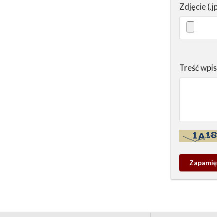
Zdjęcie (.j
Treść wpi
Kontrola - w
Zapamieta
wpis
pamiątko