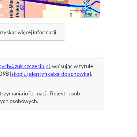
uzyskać więcej informacji.
nych@zuk.szczecin.pl
, wpisując w tytule
D9B
[
skopiuj identyfikator do schowka
].
trzymania informacji. Rejestr osób
anych osobowych.