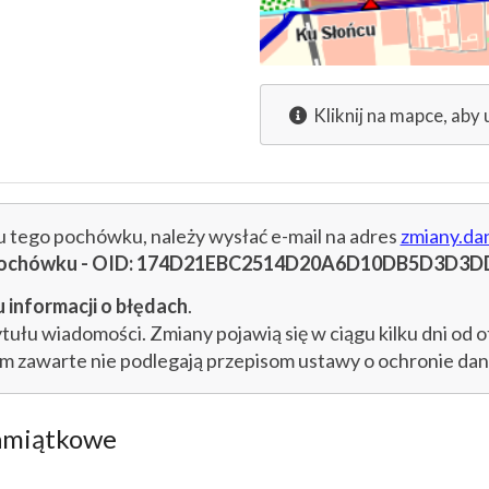
Kliknij na mapce, aby 
cu tego pochówku, należy wysłać e-mail na adres
zmiany.da
cu pochówku - OID: 174D21EBC2514D20A6D10DB5D3D3D
 informacji o błędach
.
łu wiadomości. Zmiany pojawią się w ciągu kilku dni od o
im zawarte nie podlegają przepisom ustawy o ochronie d
amiątkowe