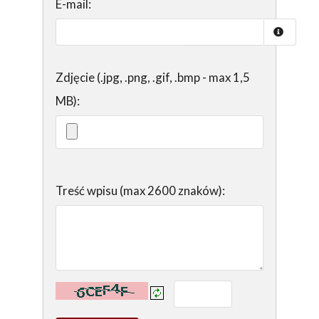
E-mail:
Zdjęcie (.jpg, .png, .gif, .bmp - max 1,5
MB):
Treść wpisu (max 2600 znaków):
Kontrola - wprowadź tekst z obrazka: