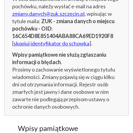
pochówku, należy wysłać e-mail na adres
zmiany.danych@zuk.szczecin.pl
, wpisując w
tytule maila:
ZUK - zmiana danych o miejscu
pochówku - OID:
16C654D8E851404ABA88CA69ED1920F8
[
skopiuj identyfikator do schowka
].
Wpisy pamiątkowe nie służą zgłaszaniu
informacji o błędach
.
Prosimy o zachowanie wyświetlonego tytułu
wiadomości. Zmiany pojawią się w ciągu kilku
dni od otrzymania informacji. Rejestr osób
zmarłych jest jawny i dane osobowe w nim
zawarte nie podlegają przepisom ustawy o
ochronie danych osobowych.
Wpisy pamiątkowe