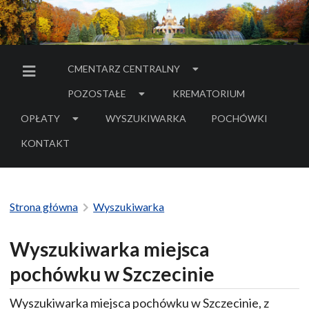
CMENTARZ CENTRALNY
MENU BOCZNE
POZOSTAŁE
KREMATORIUM
OPŁATY
WYSZUKIWARKA
POCHÓWKI
- LINK DO SERWIS
KONTAKT
Strona główna
Wyszukiwarka
Wyszukiwarka miejsca
pochówku w Szczecinie
Wyszukiwarka miejsca pochówku w Szczecinie, z