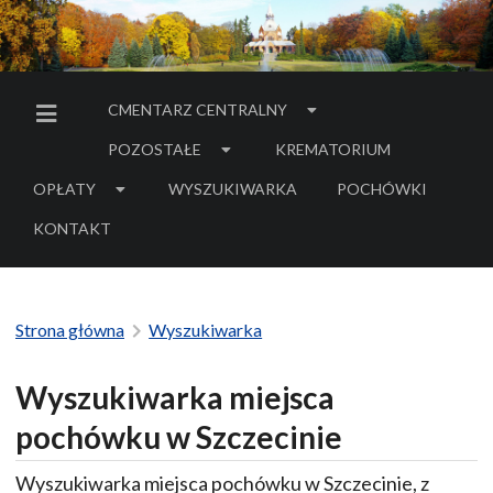
CMENTARZ CENTRALNY
MENU BOCZNE
POZOSTAŁE
KREMATORIUM
OPŁATY
WYSZUKIWARKA
POCHÓWKI
- LINK DO SERWIS
KONTAKT
Strona główna
Wyszukiwarka
Wyszukiwarka miejsca
pochówku w Szczecinie
Wyszukiwarka miejsca pochówku w Szczecinie, z