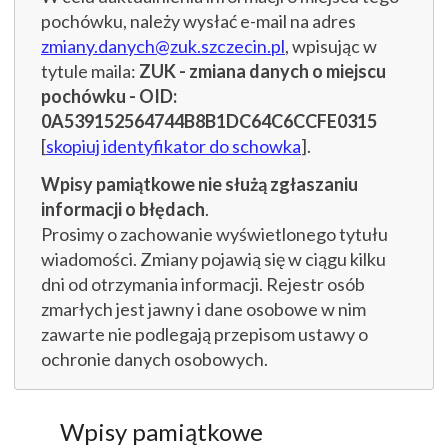
pochówku, należy wysłać e-mail na adres
zmiany.danych@zuk.szczecin.pl
, wpisując w
tytule maila:
ZUK - zmiana danych o miejscu
pochówku - OID:
0A539152564744B8B1DC64C6CCFE0315
[
skopiuj identyfikator do schowka
].
Wpisy pamiątkowe nie służą zgłaszaniu
informacji o błędach
.
Prosimy o zachowanie wyświetlonego tytułu
wiadomości. Zmiany pojawią się w ciągu kilku
dni od otrzymania informacji. Rejestr osób
zmarłych jest jawny i dane osobowe w nim
zawarte nie podlegają przepisom ustawy o
ochronie danych osobowych.
Wpisy pamiątkowe