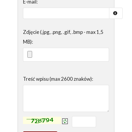
E-mail:
Zdjęcie (.jpg, .png, .gif, .bmp - max 1,5
MB):
Treść wpisu (max 2600 znaków):
Kontrola - wprowadź tekst z obrazka: