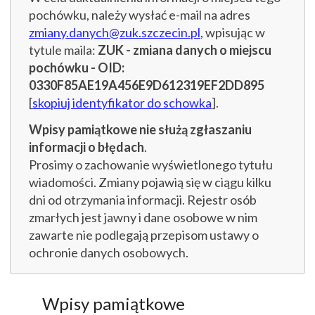
pochówku, należy wysłać e-mail na adres
zmiany.danych@zuk.szczecin.pl
, wpisując w
tytule maila:
ZUK - zmiana danych o miejscu
pochówku - OID:
0330F85AE19A456E9D612319EF2DD895
[
skopiuj identyfikator do schowka
].
Wpisy pamiątkowe nie służą zgłaszaniu
informacji o błędach
.
Prosimy o zachowanie wyświetlonego tytułu
wiadomości. Zmiany pojawią się w ciągu kilku
dni od otrzymania informacji. Rejestr osób
zmarłych jest jawny i dane osobowe w nim
zawarte nie podlegają przepisom ustawy o
ochronie danych osobowych.
Wpisy pamiątkowe