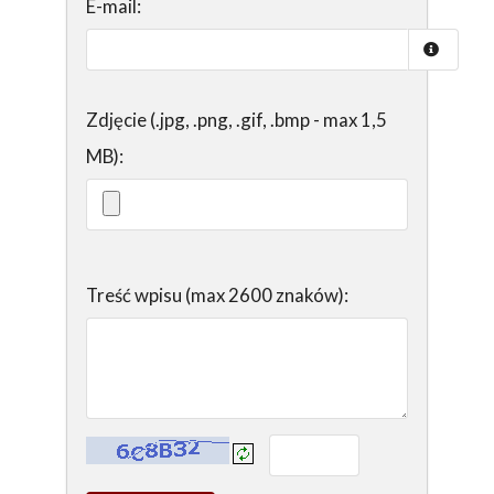
E-mail:
Zdjęcie (.jpg, .png, .gif, .bmp - max 1,5
MB):
Treść wpisu (max 2600 znaków):
Kontrola - wprowadź tekst z obrazka: