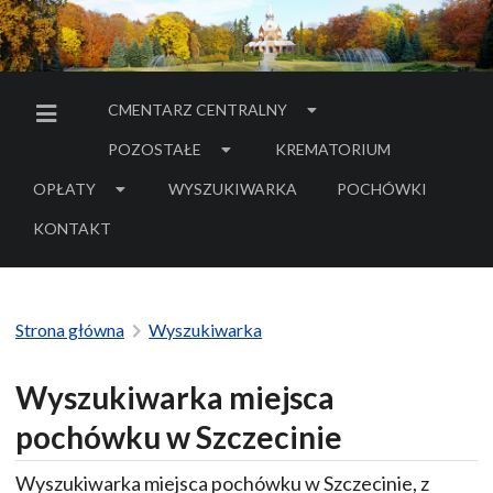
CMENTARZ CENTRALNY
MENU BOCZNE
POZOSTAŁE
KREMATORIUM
OPŁATY
WYSZUKIWARKA
POCHÓWKI
- LINK DO SERWIS
KONTAKT
Strona główna
Wyszukiwarka
Wyszukiwarka miejsca
pochówku w Szczecinie
Wyszukiwarka miejsca pochówku w Szczecinie, z