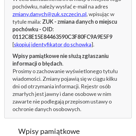
pochówku, należy wysłać e-mail na adres
zmiany.danych@zuk.szczecin.pl
, wpisując w
tytule maila:
ZUK - zmiana danych o miejscu
pochówku - OID:
0112C8E15E84463590C3F80FC9A9E5F9
[
skopiuj identyfikator do schowka
].
Wpisy pamiątkowe nie służą zgłaszaniu
informacji o błędach
.
Prosimy o zachowanie wyświetlonego tytułu
wiadomości. Zmiany pojawią się w ciągu kilku
dni od otrzymania informacji. Rejestr osób
zmarłych jest jawny i dane osobowe w nim
zawarte nie podlegają przepisom ustawy o
ochronie danych osobowych.
Wpisy pamiątkowe