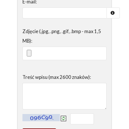
E-mail:
Zdjęcie (.jpg, .png, .gif, .bmp - max 1,5
MB):
Treść wpisu (max 2600 znaków):
Kontrola - wprowadź tekst z obrazka: