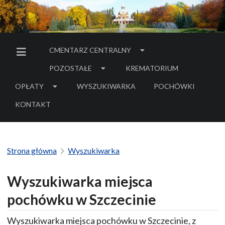
CMENTARZ CENTRALNY
MENU BOCZNE
POZOSTAŁE
KREMATORIUM
OPŁATY
WYSZUKIWARKA
POCHÓWKI
- LINK DO SERWIS
KONTAKT
Strona główna
Wyszukiwarka
Wyszukiwarka miejsca
pochówku w Szczecinie
Wyszukiwarka miejsca pochówku w Szczecinie, z