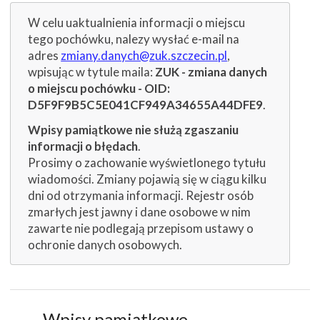
W celu uaktualnienia informacji o miejscu
tego pochówku, nalezy wysłać e-mail na
adres
zmiany.danych@zuk.szczecin.pl
,
wpisując w tytule maila:
ZUK - zmiana danych
o miejscu pochówku - OID:
D5F9F9B5C5E041CF949A34655A44DFE9
.
Wpisy pamiątkowe nie służą zgaszaniu
informacji o błędach
.
Prosimy o zachowanie wyświetlonego tytułu
wiadomości. Zmiany pojawią się w ciągu kilku
dni od otrzymania informacji. Rejestr osób
zmarłych jest jawny i dane osobowe w nim
zawarte nie podlegają przepisom ustawy o
ochronie danych osobowych.
Wpisy pamiątkowe