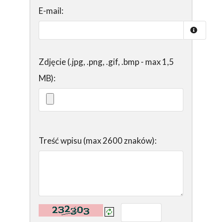
E-mail:
Zdjęcie (.jpg, .png, .gif, .bmp - max 1,5
MB):
Treść wpisu (max 2600 znaków):
Kontrola - wprowadź tekst z obrazka: