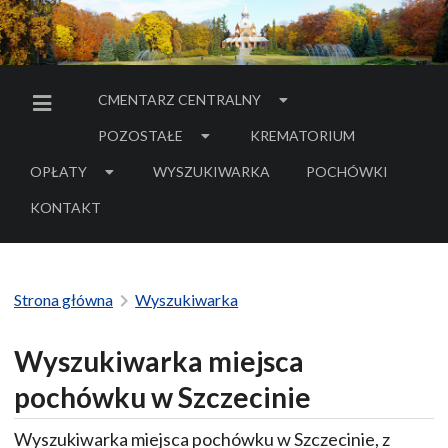
CMENTARZ CENTRALNY
MENU BOCZNE
POZOSTAŁE
KREMATORIUM
OPŁATY
WYSZUKIWARKA
POCHÓWKI
- LINK DO SERWIS
KONTAKT
Strona główna
Wyszukiwarka
Wyszukiwarka miejsca
pochówku w Szczecinie
Wyszukiwarka miejsca pochówku w Szczecinie, z