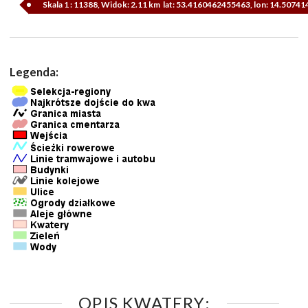
Skala 1 : 11388, Widok: 2.11 km lat: 53.4160462455463, lon: 14.5074
Legenda:
OPIS KWATERY: