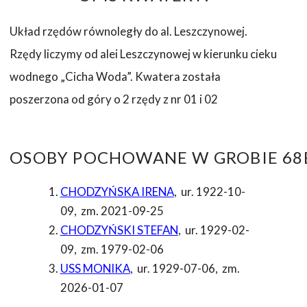
Układ rzędów równoległy do al. Leszczynowej.
Rzędy liczymy od alei Leszczynowej w kierunku cieku
wodnego „Cicha Woda”. Kwatera została
poszerzona od góry o 2 rzędy z nr 01 i 02
OSOBY POCHOWANE W GROBIE 68B
CHODZYŃSKA IRENA
,
ur. 1922-10-
09
,
zm. 2021-09-25
CHODZYŃSKI STEFAN
,
ur. 1929-02-
09
,
zm. 1979-02-06
USS MONIKA
,
ur. 1929-07-06
,
zm.
2026-01-07