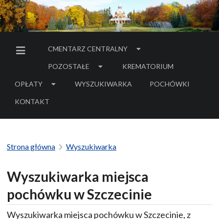
CMENTARZ CENTRALNY
MENU BOCZNE
POZOSTAŁE
KREMATORIUM
OPŁATY
WYSZUKIWARKA
POCHÓWKI
- LINK DO SERWIS
KONTAKT
Strona główna
Wyszukiwarka
Wyszukiwarka miejsca
pochówku w Szczecinie
Wyszukiwarka miejsca pochówku w Szczecinie, z