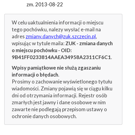
zm. 2013-08-22
W celu uaktualnienia informacji o miejscu
tego pochówku, nalezy wysłać e-mail na
adres
zmiany.danych@zuk.szczecin.pl
,
wpisując w tytule maila:
ZUK - zmiana danych
o miejscu pochówku - OID:
9B41FF0233814AAEA34958A2311CF6C1
.
Wpisy pamiątkowe nie służą zgaszaniu
informacji o błędach
.
Prosimy o zachowanie wyświetlonego tytułu
wiadomości. Zmiany pojawią się w ciągu kilku
dni od otrzymania informacji. Rejestr osób
zmarłych jest jawny i dane osobowe w nim
zawarte nie podlegają przepisom ustawy o
ochronie danych osobowych.