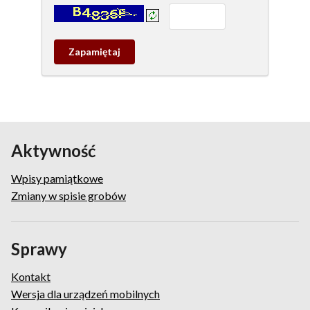
Kontrola - wprowadź tekst z obrazka:
Zapamietaj
wpis
pamiątkowy
Aktywność
Wpisy pamiątkowe
Zmiany w spisie grobów
Sprawy
Kontakt
Wersja dla urządzeń mobilnych