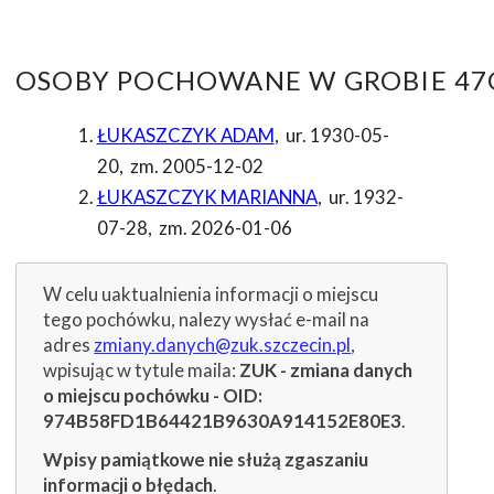
OSOBY POCHOWANE W GROBIE 47G
ŁUKASZCZYK ADAM
,
ur. 1930-05-
20
,
zm. 2005-12-02
ŁUKASZCZYK MARIANNA
,
ur. 1932-
07-28
,
zm. 2026-01-06
W celu uaktualnienia informacji o miejscu
tego pochówku, nalezy wysłać e-mail na
adres
zmiany.danych@zuk.szczecin.pl
,
wpisując w tytule maila:
ZUK - zmiana danych
o miejscu pochówku - OID:
974B58FD1B64421B9630A914152E80E3
.
Wpisy pamiątkowe nie służą zgaszaniu
informacji o błędach
.