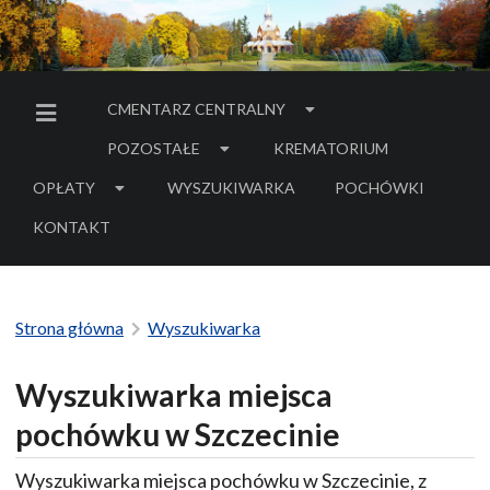
CMENTARZ CENTRALNY
MENU BOCZNE
POZOSTAŁE
KREMATORIUM
OPŁATY
WYSZUKIWARKA
POCHÓWKI
- LINK DO SERWIS
KONTAKT
Strona główna
Wyszukiwarka
Wyszukiwarka miejsca
pochówku w Szczecinie
Wyszukiwarka miejsca pochówku w Szczecinie, z