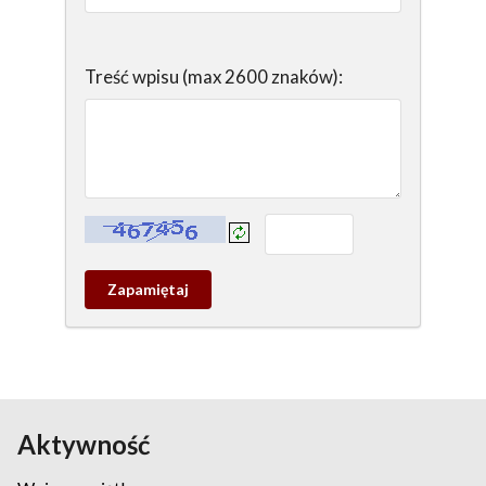
Treść wpisu (max 2600 znaków):
Kontrola - wprowadź tekst z obrazka:
Zapamietaj
wpis
pamiątkowy
Aktywność