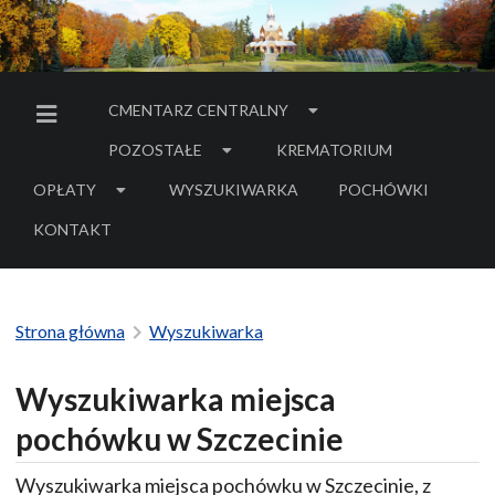
CMENTARZ CENTRALNY
MENU BOCZNE
POZOSTAŁE
KREMATORIUM
OPŁATY
WYSZUKIWARKA
POCHÓWKI
- LINK DO SERWIS
KONTAKT
Strona główna
Wyszukiwarka
Wyszukiwarka miejsca
pochówku w Szczecinie
Wyszukiwarka miejsca pochówku w Szczecinie, z