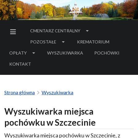
CMENTARZ CENTRALNY
MENU BOCZNE
POZOSTAŁE
KREMATORIUM
OPŁATY
WYSZUKIWARKA
POCHÓWKI
- LINK DO SERWIS
KONTAKT
Strona główna
Wyszukiwarka
Wyszukiwarka miejsca
pochówku w Szczecinie
Wyszukiwarka miejsca pochówku w Szczecinie, z